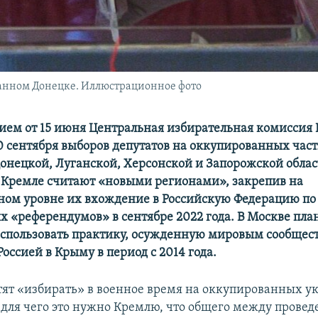
анном Донецке. Иллюстрационное фото
ем от 15 июня Центральная избирательная комиссия 
0 сентября выборов депутатов на оккупированных час
онецкой, Луганской, Херсонской и Запорожской облас
 Кремле считают «новыми регионами», закрепив на
ном уровне их вхождение в Российскую Федерацию по
 «референдумов» в сентябре 2022 года. В Москве пл
спользовать практику, осужденную мировым сообщест
оссией в Крыму в период с 2014 года.
отят «избирать» в военное время на оккупированных 
 для чего это нужно Кремлю, что общего между прове