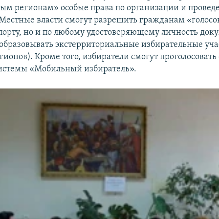
м регионам» особые права по организации и прове
 Местные власти смогут разрешить гражданам «голосо
спорту, но и по любому удостоверяющему личность доку
образовывать экстерриториальные избирательные уча
гионов). Кроме того, избиратели смогут проголосоват
истемы «Мобильный избиратель».