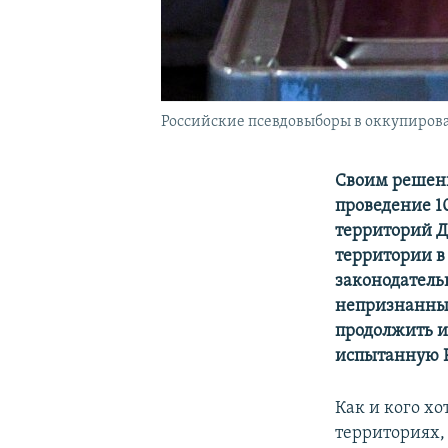
Российские псевдовыборы в оккупиров
Своим решени
проведение 1
территорий Д
территории в
законодатель
непризнанных
продолжить и
испытанную Р
Как и кого х
территориях,