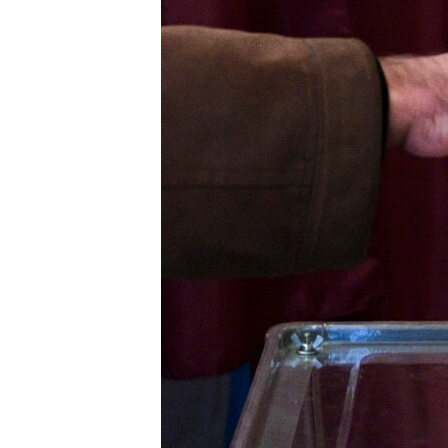
ПОБЕДИТЕЛЕЙ НЕ СУДЯТ?
КРЫМ.НЕПОКОРЕННЫЙ
ELIFBE
УКРАИНСКАЯ ПРОБЛЕМА КРЫМА