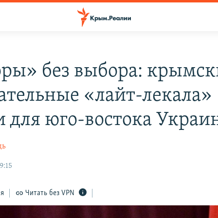
ры» без выбора: крымск
ательные «лайт-лекала»
и для юго-востока Украи
дь
9:15
ся
Читать без VPN