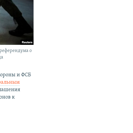
ореферендума о
да
бороны и ФСБ
ральным
оглашения
онов к