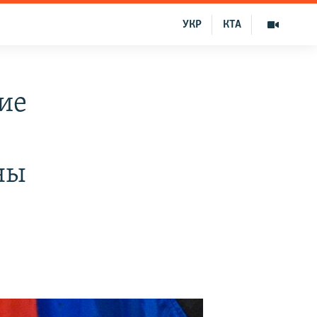
УКР
КТА
ие
ны