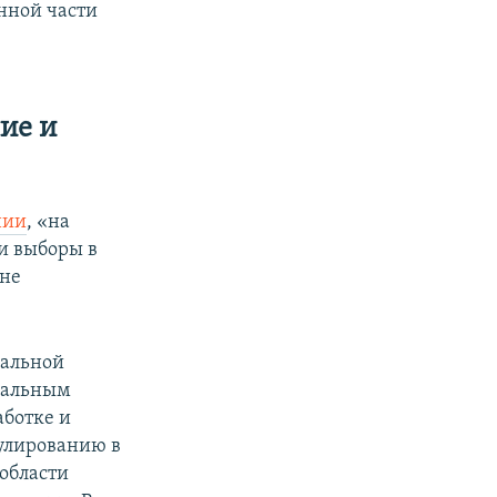
нной части
ие и
нии
, «на
и выборы в
 не
ральной
еральным
ботке и
улированию в
области