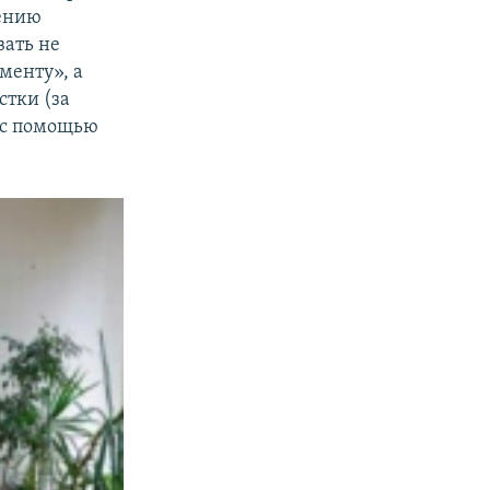
дению
вать не
менту», а
стки (за
ь с помощью