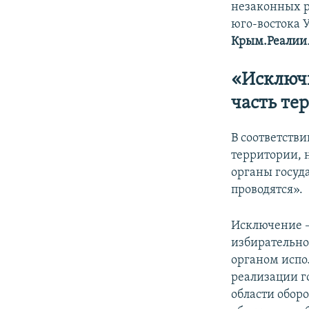
незаконных р
юго-востока 
Крым.Реалии
«Исключи
часть те
В соответстви
территории, 
органы госуд
проводятся».
Исключение –
избирательно
органом испо
реализации г
области обор