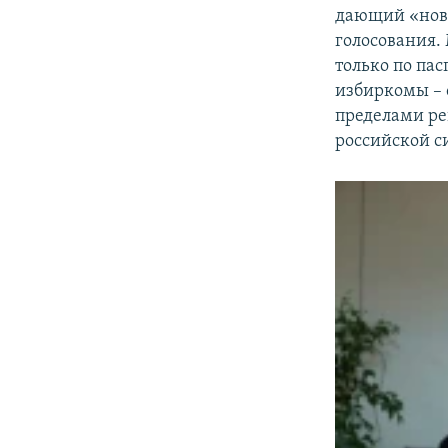
дающий «новы
голосования.
только по па
избиркомы – 
пределами ре
российской с