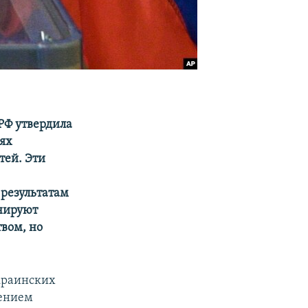
РФ утвердила
тях
тей. Эти
 результатам
анируют
вом, но
украинских
дением