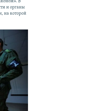
аконом». В
сти и органы
и, на которой