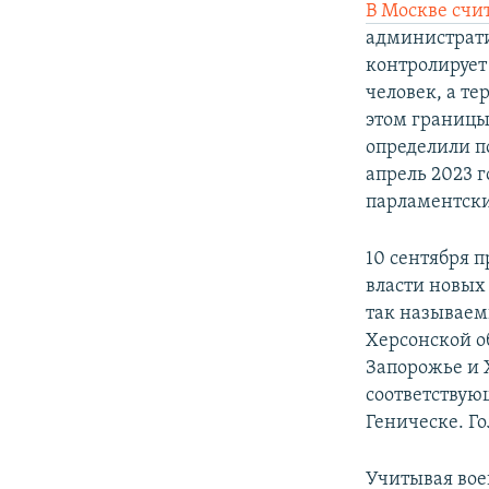
В Москве счи
администрати
контролирует 
человек, а т
этом границы
определили п
апрель 2023 г
парламентски
10 сентября 
власти новых
так называем
Херсонской о
Запорожье и 
соответствую
Геническе. Г
Учитывая вое