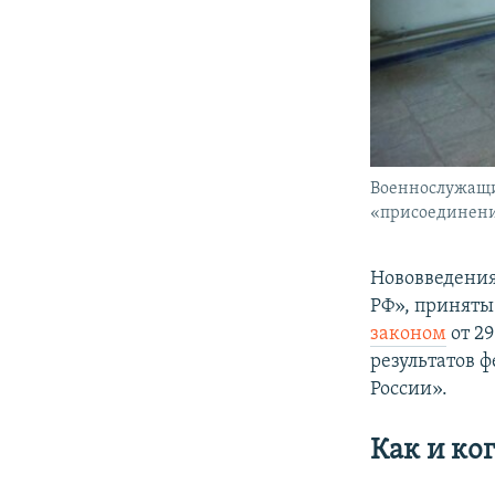
Военнослужащи
«присоединении
Нововведения
РФ», приняты
законом
от 29
результатов 
России».
Как и ко