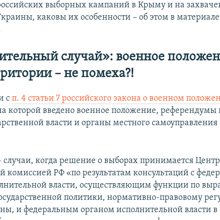
оссийских выборных кампаний в Крыму и на захваче
Украины, каковы их особенности – об этом в материале
.
тельный случай»: военное положен
рритории – не помеха?!
и с
п. 4 статьи 7 российского закона о военном положе
на которой введено военное положение, референдумы 
арственной власти и органы местного самоуправления
 случаи, когда решение о выборах принимается Цент
й комиссией РФ «по результатам консультаций с фед
лнительной власти, осуществляющим функции по выра
осударственной политики, нормативно-правовому рег
оны, и федеральным органом исполнительной власти в 