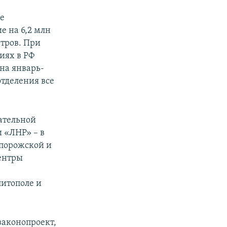
не
е на 6,2 млн
етров. При
иях в РФ
на январь-
отделения все
ательной
 «ЛНР» – в
апорожской и
центры
итополе и
законопроект,