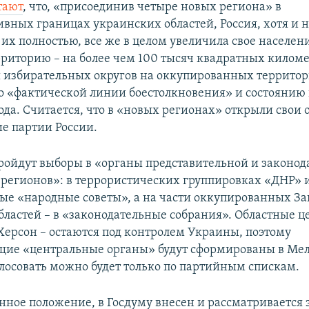
тают
, что, «присоединив четыре новых региона» в
вных границах украинских областей, Россия, хотя и 
их полностью, все же в целом увеличила свое населени
ерриторию – на более чем 100 тысяч квадратных килом
 избирательных округов на оккупированных территор
о «фактической линии боестолкновения» и состоянию 
ода. Считается, что в «новых регионах» открыли свои 
е партии России.
пройдут выборы в «органы представительной и законод
 регионов»: в террористических группировках «ДНР» и
ые «народные советы», а на части оккупированных З
бластей – в «законодательные собрания». Областные 
Херсон – остаются под контролем Украины, поэтому
щие «центральные органы» будут сформированы в Мел
олосовать можно будет только по партийным спискам.
нное положение, в Госдуму внесен и рассматривается 