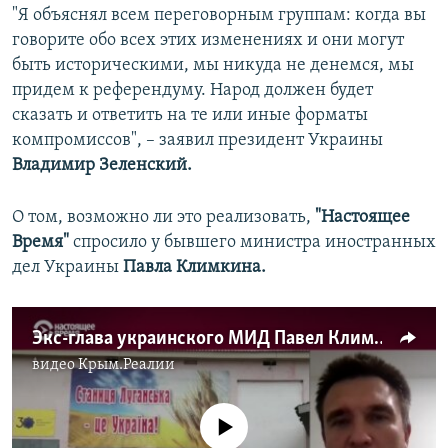
"Я объяснял всем переговорным группам: когда вы
говорите обо всех этих изменениях и они могут
быть историческими, мы никуда не денемся, мы
придем к референдуму. Народ должен будет
сказать и ответить на те или иные форматы
компромиссов", – заявил президент Украины
Владимир Зеленский.
О том, возможно ли это реализовать,
"Настоящее
Время"
спросило у бывшего министра иностранных
дел Украины
Павла Климкина.
Экс-глава украинского МИД Павел Климкин – о переговорах с Россией и реакции на них общества
видео
Крым.Реалии
No media source currently available