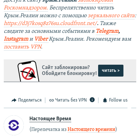
Доступ к сайту
Крым.Реалии
заблокирован
Роскомнадзором.
Беспрепятственно читать
Крым.Реалии можно с помощью
зеркального сайта
:
https://d3j7kosq8z76su.cloudfront.net/
.
Также
следите за основными событиями в
Telegram
,
Instagram
и
Viber
Крым.Реалии. Рекомендуем вам
поставить
VPN
.
Сайт заблокирован?
читать >
Обойдите блокировку!
Поделиться
Читать без VPN
Follow us
Настоящее Время
(Перепечатка из
Настоящего времени
)