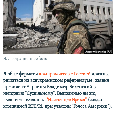
ПРИСОЕДИНЯЙТЕСЬ!
ПОБЕДИТЕЛЕЙ НЕ СУДЯТ?
КРЫМ.НЕПОКОРЕННЫЙ
ELIFBE
УКРАИНСКАЯ ПРОБЛЕМА КРЫМА
Все сайты RFE/RL
Иллюстрационное фото
Любые форматы
компромиссов с Россией
должны
решаться на всеукраинском референдуме, заявил
президент Украины Владимир Зеленский в
интервью "Суспільному". Выполнимо ли это,
выясняет
телеканал
"Настоящее Время" ​
(создан
компанией RFE/RL при участии "Голоса Америки"). ​