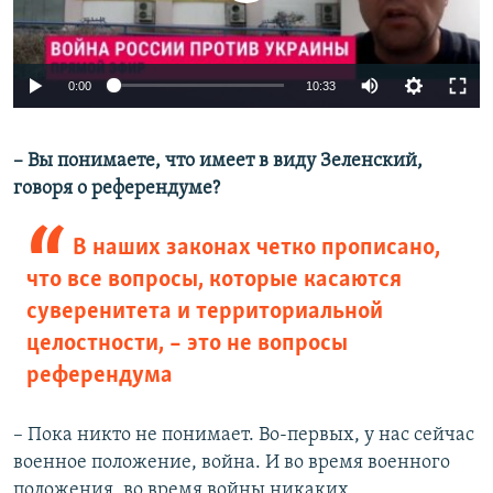
Auto
0:00
10:33
240p
– Вы понимаете, что имеет в виду Зеленский,
360p
говоря о референдуме?
Auto
240p
360p
480p
480p
720p
В наших законах четко прописано,
720p
1080p
1080p
что все вопросы, которые касаются
суверенитета и территориальной
целостности, – это не вопросы
референдума
– Пока никто не понимает. Во-первых, у нас сейчас
военное положение, война. И во время военного
положения, во время войны никаких