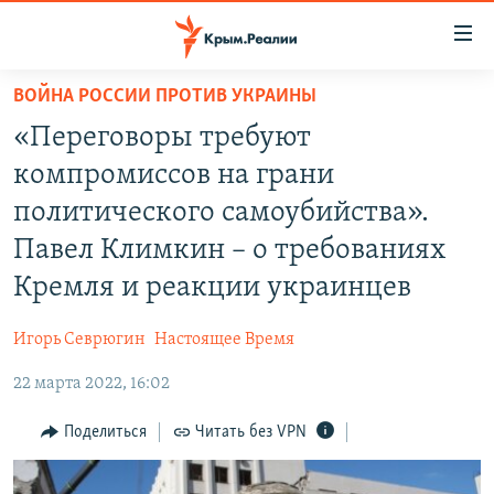
Доступность
ссылки
Вернуться
ВОЙНА РОССИИ ПРОТИВ УКРАИНЫ
к
НОВОСТИ
«Переговоры требуют
основному
СПЕЦПРОЕКТЫ
содержанию
компромиссов на грани
ВОДА
Вернутся
ГРУЗ 200
политического самоубийства».
к
ИСТОРИЯ
КАРТА ВОЕННЫХ ОБЪЕКТОВ КРЫМА
Павел Климкин – о требованиях
главной
ЕЩЕ
11 ЛЕТ ОККУПАЦИИ КРЫМА. 11 ИСТОРИЙ СОПРОТИВЛЕНИЯ
навигации
Кремля и реакции украинцев
Вернутся
РАДІО СВОБОДА
ИНТЕРАКТИВ
к
Игорь Севрюгин
Настоящее Время
КАК ОБОЙТИ БЛОКИРОВКУ
ИНФОГРАФИКА
поиску
22 марта 2022, 16:02
ТЕЛЕПРОЕКТ КРЫМ.РЕАЛИИ
Українською
Поделиться
Читать без VPN
СОВЕТЫ ПРАВОЗАЩИТНИКОВ
Qırımtatar
ПРОПАВШИЕ БЕЗ ВЕСТИ