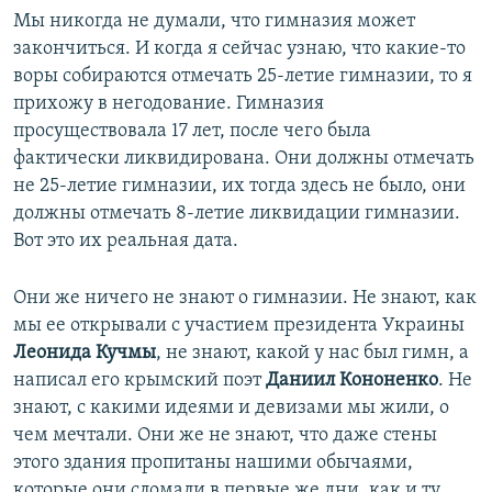
Мы никогда не думали, что гимназия может
закончиться. И когда я сейчас узнаю, что какие-то
воры собираются отмечать 25-летие гимназии, то я
прихожу в негодование. Гимназия
просуществовала 17 лет, после чего была
фактически ликвидирована. Они должны отмечать
не 25-летие гимназии, их тогда здесь не было, они
должны отмечать 8-летие ликвидации гимназии.
Вот это их реальная дата.
Они же ничего не знают о гимназии. Не знают, как
мы ее открывали с участием президента Украины
Леонида Кучмы
, не знают, какой у нас был гимн, а
написал его крымский поэт
Даниил Кононенко
. Не
знают, с какими идеями и девизами мы жили, о
чем мечтали. Они же не знают, что даже стены
этого здания пропитаны нашими обычаями,
которые они сломали в первые же дни, как и ту