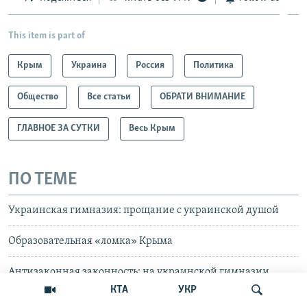
This item is part of
Крым
Украина
Россия
Политика
Общество
Все статьи
ОБРАТИ ВНИМАНИЕ
ГЛАВНОЕ ЗА СУТКИ
Весь Крым
ПО ТЕМЕ
Украинская гимназия: прощание с украинской душой
Образовательная «ломка» Крыма
Антизаконная законность: на украинской гимназии
появился российский флаг
КТА
УКР