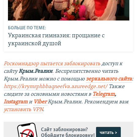
БОЛЬШЕ ПО ТЕМЕ:
Украинская гимназия: прощание с
украинской душой
Роскомнадзор пытается заблокировать
доступ к
сайту
Крым.Реалии
.
Беспрепятственно читать
Крым.Реалии можно с помощью
зеркального сайта
:
https://krymrphbbaqneefva.azureedge.net/
​Также
следите за основными новостями в
Telegram
,
Instagram
и
Viber
Крым.Реалии. Рекомендуем вам
установить
VPN
.
Сайт заблокирован?
читать >
Обойдите блокировку!