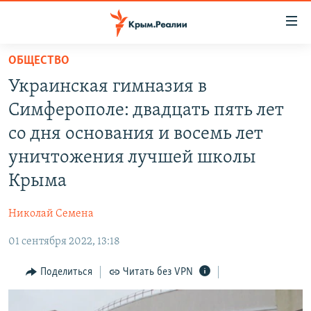
Доступность
ссылки
Вернуться
ОБЩЕСТВО
к
НОВОСТИ
Украинская гимназия в
основному
СПЕЦПРОЕКТЫ
содержанию
Симферополе: двадцать пять лет
ВОДА
Вернутся
ГРУЗ 200
со дня основания и восемь лет
к
ИСТОРИЯ
КАРТА ВОЕННЫХ ОБЪЕКТОВ КРЫМА
уничтожения лучшей школы
главной
ЕЩЕ
11 ЛЕТ ОККУПАЦИИ КРЫМА. 11 ИСТОРИЙ СОПРОТИВЛЕНИЯ
навигации
Крыма
Вернутся
РАДІО СВОБОДА
ИНТЕРАКТИВ
к
Николай Семена
КАК ОБОЙТИ БЛОКИРОВКУ
ИНФОГРАФИКА
поиску
01 сентября 2022, 13:18
ТЕЛЕПРОЕКТ КРЫМ.РЕАЛИИ
Українською
Поделиться
Читать без VPN
СОВЕТЫ ПРАВОЗАЩИТНИКОВ
Qırımtatar
ПРОПАВШИЕ БЕЗ ВЕСТИ