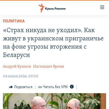
Доступность
ссылки
Вернуться
ПОЛИТИКА
к
НОВОСТИ
«Страх никуда не уходил». Как
основному
СПЕЦПРОЕКТЫ
содержанию
живут в украинском приграничье
ВОДА
Вернутся
ГРУЗ 200
на фоне угрозы вторжения с
к
ИСТОРИЯ
КАРТА ВОЕННЫХ ОБЪЕКТОВ КРЫМА
Беларуси
главной
ЕЩЕ
11 ЛЕТ ОККУПАЦИИ КРЫМА. 11 ИСТОРИЙ СОПРОТИВЛЕНИЯ
навигации
Андрей Кузаков
Настоящее Время
Вернутся
РАДІО СВОБОДА
ИНТЕРАКТИВ
к
04 июня 2026, 09:00
КАК ОБОЙТИ БЛОКИРОВКУ
ИНФОГРАФИКА
поиску
Поделиться
Читать без VPN
ТЕЛЕПРОЕКТ КРЫМ.РЕАЛИИ
Українською
СОВЕТЫ ПРАВОЗАЩИТНИКОВ
Qırımtatar
ПРОПАВШИЕ БЕЗ ВЕСТИ