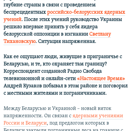
глубине страны в связи с проведением
беспрецедентных
российско-белорусских ядерных
учений
. После этих учений руководство Украины
решило впервые принять у себя лидера
белорусской оппозиции в изгнании
Светлану
Тихановскую
. Ситуация напряженная.
Как ее ощущают люди, живущие в приграничье с
Беларусью, и те, кто охраняет там границу?
Корреспондент созданной Радио Свобода
телевизионной и онлайн-сети
«Настоящее Время»
Андрей Кузаков побывал в этом районе и поговорил
с местными жителями и пограничниками.
Между Беларусью и Украиной – новый виток
напряженности. Он связан с
ядерными учениями
России и Беларуси
, под предлогом которых в
Беларуси закрыли пограничные леса на границе с