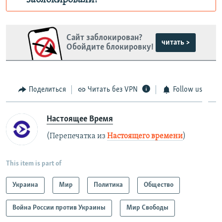
заблокировали?
Роскомнадзор пытается заблокировать
Крым.Реалии
Сайт заблокирован?
зеркального
читать >
Обойдите блокировку!
сайта: https://d3dfhuxm2n0q8b.cloudfront.net/
Telegram
Instagram
Viber
Крым.Реалии
Поделиться
Читать без VPN
Follow us
установить VPN
.
Настоящее Время
(Перепечатка из
Настоящего времени
)
This item is part of
Украина
Мир
Политика
Общество
Война России против Украины
Мир Свободы