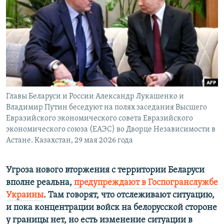
ПРИСОЕДИНЯЙТЕСЬ!
ПОБЕДИТЕЛЕЙ НЕ СУДЯТ?
КРЫМ.НЕПОКОРЕННЫЙ
ELIFBE
УКРАИНСКАЯ ПРОБЛЕМА КРЫМА
Все сайты RFE/RL
Главы Беларуси и России Александр Лукашенко и
Владимир Путин беседуют на полях заседания Высшего
Евразийского экономического совета Евразийского
экономического союза (ЕАЭС) во Дворце Независимости в
Астане. Казахстан, 29 мая 2026 года
Угроза нового вторжения с территории Беларуси
вполне реальна,
предупреждают в Госпогранслужбе
Украины
. Там говорят, что отслеживают ситуацию,
и пока концентрации войск на белорусской стороне
у границы нет, но есть изменение ситуации в