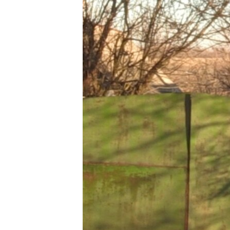
ПОБЕДИТЕЛЕЙ НЕ СУДЯТ?
КРЫМ.НЕПОКОРЕННЫЙ
ELIFBE
УКРАИНСКАЯ ПРОБЛЕМА КРЫМА