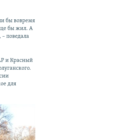
ли бы вовремя
ще бы жил. А
 – поведала
AP и Красный
олуганского.
ссии
ое для