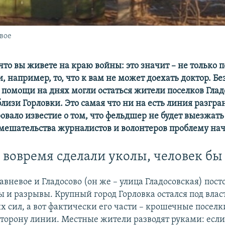
вое
что вы живете на краю войны: это значит – не только 
и, например, то, что к вам не может доехать доктор. Б
помощи на днях могли остаться жители поселков Глад
лизи Горловки. Это самая что ни на есть линия разгр
ало известие о том, что фельдшер не будет выезжать 
мешательства журналистов и волонтеров проблему нач
 вовремя сделали уколы, человек б
авневое и Гладосово (он же – улица Гладосовская) пос
 и разрывы. Крупный город Горловка остался под вла
 сил, а вот фактически его части – крошечные поселки
торону линии. Местные жители разводят руками: если 