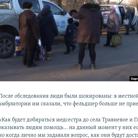
После обследования люди были шокированы: в местно
амбулатории им сказали, что фельдшер больше не прие
«Как будет добираться медсестра до села Травневое и Г
оказывать людям помощь… на данный момент у них ес
о когда лично мы задавали вопрос, как они будут дост