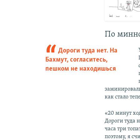
По минн
Дороги туда нет. На
Бахмут, согласитесь,
пешком не находишься
заминировал
как стало теп
«20 минут хо
Дороги туда н
часа три топа
поэтому, я сч