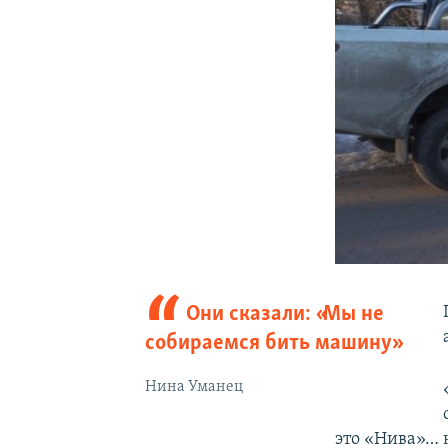
Они сказали: «Мы не
собираемся бить машину»
Нина Уманец
это «Нива»… н