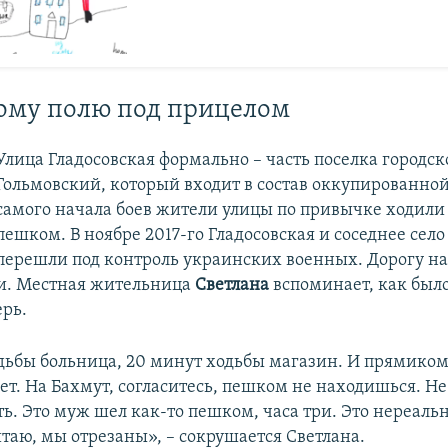
ому полю под прицелом
Улица Гладосовская формально – часть поселка городск
Гольмовский, который входит в состав оккупированной
самого начала боев жители улицы по привычке ходили 
пешком. В ноябре 2017-го Гладосовская и соседнее сел
перешли под контроль украинских военных. Дорогу на
и. Местная жительница
Светлана
вспоминает, как был
ерь.
дьбы больница, 20 минут ходьбы магазин. И прямиком 
ет. На Бахмут, согласитесь, пешком не находишься. Не
ть. Это муж шел как-то пешком, часа три. Это нереальн
итаю, мы отрезаны», – сокрушается Светлана.