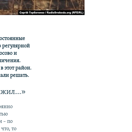
постоянные
ез регулярной
осово и
аничения.
в этот район.
али решать.
ы жил…»
тоянно
стью
 – по
что, то