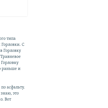
ого типа
 Горловки. С
в Горловку
о Травневое
 Горловку
о раньше и
по асфальту.
 знаю, это
о. Вот