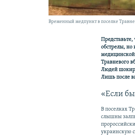
Временный медпункт в поселке Травне
Представьте, 
обстрелы, но 
медицинской 
Травневого вб
Людей шокиров
Лишь после в
«Если бы
В поселках Тр
слышны залпы
пророссийских
украинскую с