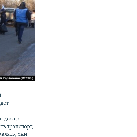
й
дет.
ладосово
ть транспорт,
авлять, они