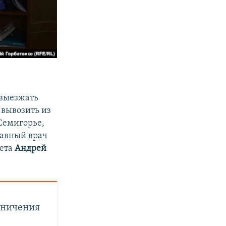
т выезжать
 вывозить из
Семигорье,
лавный врач
вета
Андрей
аничения