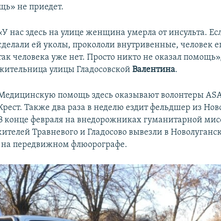
щь» не приедет.
«У нас здесь на улице женщина умерла от инсульта. Ес
сделали ей уколы, прокололи внутривенные, человек е
так человека уже нет. Просто никто не оказал помощь»,
жительница улицы Гладосовской
Валентина
.
Медицинскую помощь здесь оказывают волонтеры AS
Крест. Также два раза в неделю ездит фельдшер из Нов
В конце февраля на внедорожниках гуманитарной ми
ителей Травневого и Гладосово вывезли в Новолуганск
 на передвижном флюорографе.