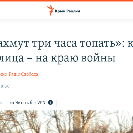
хмут три часа топать»: 
улица – на краю войны
нко
Радіо Свобода
08:30
ся
Читать без VPN