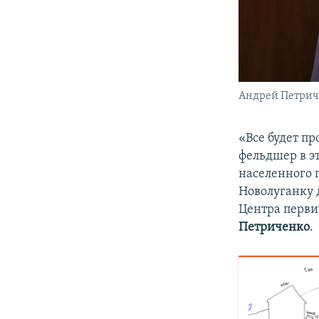
Андрей Петри
«Все будет пр
фельдшер в эт
населенного 
Новолуганку 
Центра перви
Петриченко
.