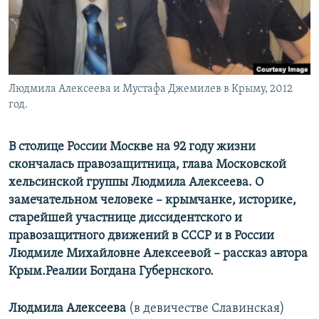
ПРИСОЕДИНЯЙТЕСЬ!
ПОБЕДИТЕЛЕЙ НЕ СУДЯТ?
КРЫМ.НЕПОКОРЕННЫЙ
ELIFBE
Людмила Алексеева и Мустафа Джемилев в Крыму, 2012
УКРАИНСКАЯ ПРОБЛЕМА КРЫМА
год.
Все сайты RFE/RL
В столице России Москве на 92 году жизни
скончалась правозащитница, глава Московской
хельсинской группы Людмила Алексеева. О
з
амечательном человеке – крымчанке, историке,
старейшей участнице диссидентского и
правозащитного движений в СССР и в России
Людмиле Михайловне Алексеевой – рассказ автора
Крым.Реалии Богдана Губернского.
Людмила Алексеева
(в девичестве Славинская)