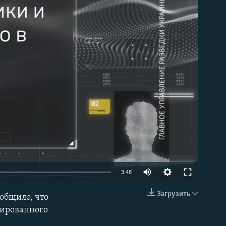
able
Auto
3:48
240p
Загрузить
общило, что
EMBED
360p
пированного
480p