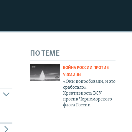
720p
1080p
480p
ПО ТЕМЕ
ВОЙНА РОССИИ ПРОТИВ
УКРАИНЫ
«Они попробовали, и это
сработало».
Креативность ВСУ
против Черноморского
флота России