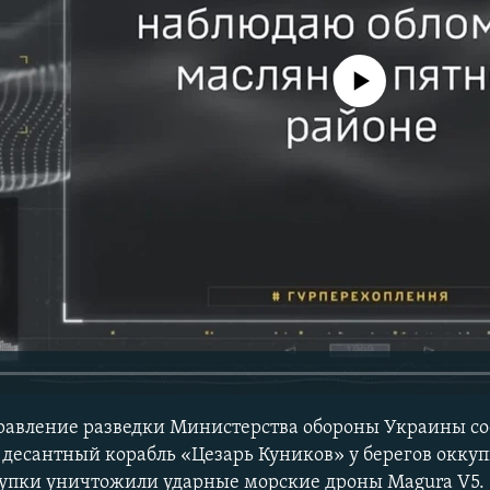
No media source currently avail
правление разведки Министерства обороны Украины со
десантный корабль «Цезарь Куников» у берегов окку
лупки уничтожили ударные морские дроны Magura V5.