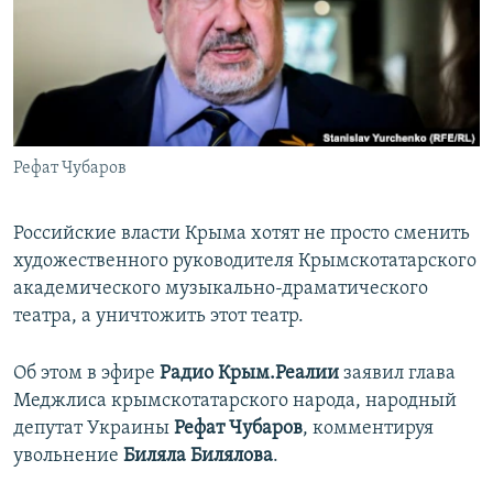
ПРИСОЕДИНЯЙТЕСЬ!
ПОБЕДИТЕЛЕЙ НЕ СУДЯТ?
КРЫМ.НЕПОКОРЕННЫЙ
ELIFBE
УКРАИНСКАЯ ПРОБЛЕМА КРЫМА
Все сайты RFE/RL
Рефат Чубаров
Российские власти Крыма хотят не просто сменить
художественного руководителя Крымскотатарского
академического музыкально-драматического
театра, а уничтожить этот театр.
Об этом в эфире
Радио Крым.Реалии
заявил глава
Меджлиса крымскотатарского народа, народный
депутат Украины
Рефат Чубаров
, комментируя
увольнение
Биляла Билялова
.