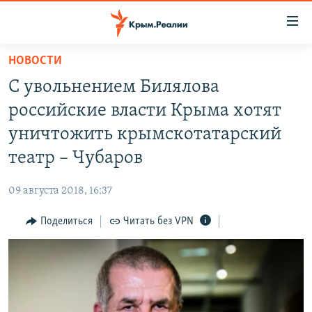
Доступность
ссылки
Вернуться
НОВОСТИ
к
НОВОСТИ
С увольнением Билялова
основному
СПЕЦПРОЕКТЫ
содержанию
российские власти Крыма хотят
ВОДА
Вернутся
ГРУЗ 200
уничтожить крымскотатарский
к
ИСТОРИЯ
КАРТА ВОЕННЫХ ОБЪЕКТОВ КРЫМА
театр – Чубаров
главной
ЕЩЕ
11 ЛЕТ ОККУПАЦИИ КРЫМА. 11 ИСТОРИЙ СОПРОТИВЛЕНИЯ
навигации
09 августа 2018, 16:37
Вернутся
РАДІО СВОБОДА
ИНТЕРАКТИВ
к
Поделиться
Читать без VPN
КАК ОБОЙТИ БЛОКИРОВКУ
ИНФОГРАФИКА
поиску
ТЕЛЕПРОЕКТ КРЫМ.РЕАЛИИ
Українською
СОВЕТЫ ПРАВОЗАЩИТНИКОВ
Qırımtatar
ПРОПАВШИЕ БЕЗ ВЕСТИ