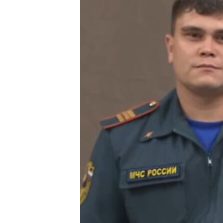
ПОБЕДИТЕЛЕЙ НЕ СУДЯТ?
КРЫМ.НЕПОКОРЕННЫЙ
ELIFBE
УКРАИНСКАЯ ПРОБЛЕМА КРЫМА