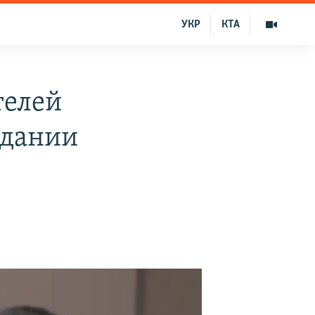
УКР
КТА
телей
идании