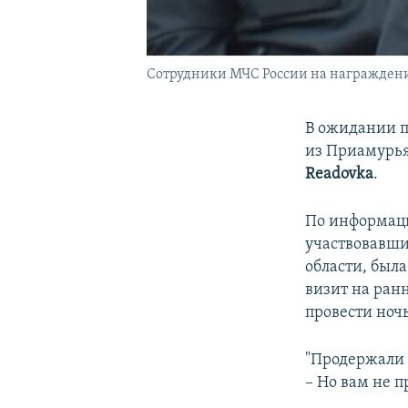
Сотрудники МЧС России на награждении
В ожидании п
из Приамурья
Readovka
.
По информаци
участвовавши
области, был
визит на ран
провести ночь
"Продержали в
– Но вам не п