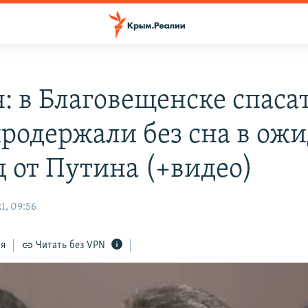
я: в Благовещенске спаса
продержали без сна в ож
д от Путина (+видео)
1, 09:56
ся
Читать без VPN