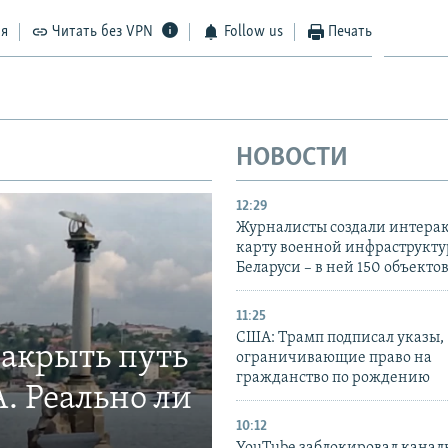
ся
Читать без VPN
Follow us
Печать
НОВОСТИ
12:29
Журналисты создали интера
карту военной инфраструкт
Беларуси – в ней 150 объекто
11:25
США: Трамп подписал указы,
закрыть путь
ограничивающие право на
гражданство по рождению
. Реально ли
10:12
YouTube заблокировал канал