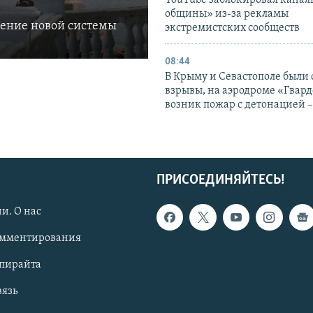
общины» из-за рекламы
ление новой системы
экстремистских сообществ
08:44
В Крыму и Севастополе были
взрывы, на аэродроме «Гвар
возник пожар с детонацией 
ПРИСОЕДИНЯЙТЕСЬ!
и. О нас
омментирования
опирайта
вязь