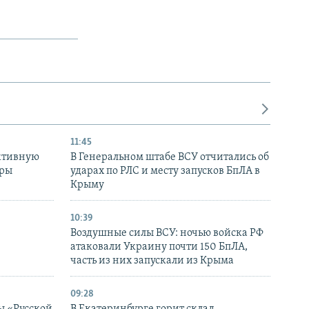
11:45
ктивную
В Генеральном штабе ВСУ отчитались об
уры
ударах по РЛС и месту запусков БпЛА в
в
Крыму
10:39
Воздушные силы ВСУ: ночью войска РФ
атаковали Украину почти 150 БпЛА,
часть из них запускали из Крыма
09:28
ы «Русской
В Екатеринбурге горит склад