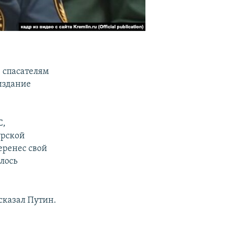
 спасателям
здание
С,
урской
еренес свой
лось
 сказал Путин.
.