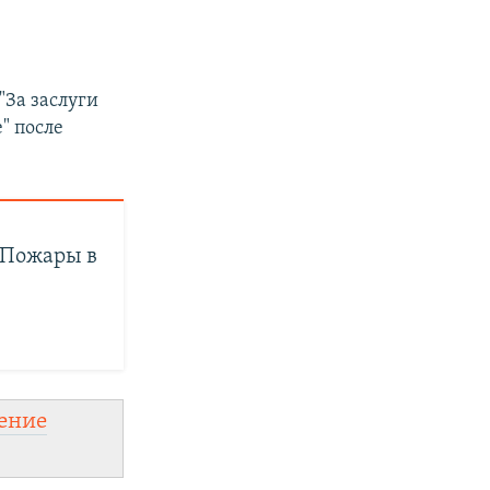
За заслуги
" после
 Пожары в
ение