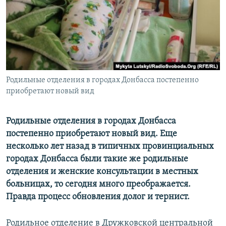
ПРИСОЕДИНЯЙТЕСЬ!
ПОБЕДИТЕЛЕЙ НЕ СУДЯТ?
КРЫМ.НЕПОКОРЕННЫЙ
ELIFBE
УКРАИНСКАЯ ПРОБЛЕМА КРЫМА
Все сайты RFE/RL
Родильные отделения в городах Донбасса постепенно
приобретают новый вид
Родильные отделения в городах Донбасса
постепенно приобретают новый вид. Еще
несколько лет назад в типичных провинциальных
городах Донбасса были такие же родильные
отделения и женские консультации в местных
больницах, то сегодня много преображается.
Правда процесс обновления долог и тернист.
Родильное отделение в Дружковской центральной