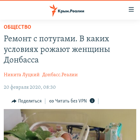
Доступность
ссылки
Вернуться
ОБЩЕСТВО
к
НОВОСТИ
Ремонт с потугами. В каких
основному
СПЕЦПРОЕКТЫ
содержанию
условиях рожают женщины
ВОДА
Вернутся
ГРУЗ 200
Донбасса
к
ИСТОРИЯ
КАРТА ВОЕННЫХ ОБЪЕКТОВ КРЫМА
главной
Никита Луцкий
Донбасс.Реалии
ЕЩЕ
11 ЛЕТ ОККУПАЦИИ КРЫМА. 11 ИСТОРИЙ СОПРОТИВЛЕНИЯ
навигации
Вернутся
20 февраля 2020, 08:30
РАДІО СВОБОДА
ИНТЕРАКТИВ
к
КАК ОБОЙТИ БЛОКИРОВКУ
ИНФОГРАФИКА
Поделиться
Читать без VPN
поиску
ТЕЛЕПРОЕКТ КРЫМ.РЕАЛИИ
Українською
СОВЕТЫ ПРАВОЗАЩИТНИКОВ
Qırımtatar
ПРОПАВШИЕ БЕЗ ВЕСТИ