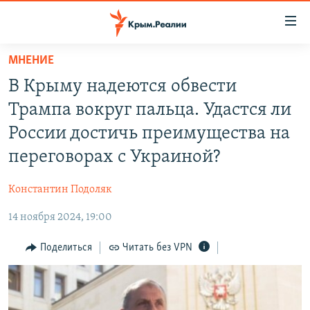
Доступность
ссылки
Вернуться
МНЕНИЕ
к
НОВОСТИ
В Крыму надеются обвести
основному
СПЕЦПРОЕКТЫ
содержанию
Трампа вокруг пальца. Удастся ли
ВОДА
Вернутся
ГРУЗ 200
России достичь преимущества на
к
ИСТОРИЯ
КАРТА ВОЕННЫХ ОБЪЕКТОВ КРЫМА
переговорах с Украиной?
главной
ЕЩЕ
11 ЛЕТ ОККУПАЦИИ КРЫМА. 11 ИСТОРИЙ СОПРОТИВЛЕНИЯ
навигации
Константин Подоляк
Вернутся
РАДІО СВОБОДА
ИНТЕРАКТИВ
к
14 ноября 2024, 19:00
КАК ОБОЙТИ БЛОКИРОВКУ
ИНФОГРАФИКА
поиску
Поделиться
Читать без VPN
ТЕЛЕПРОЕКТ КРЫМ.РЕАЛИИ
Українською
СОВЕТЫ ПРАВОЗАЩИТНИКОВ
Qırımtatar
ПРОПАВШИЕ БЕЗ ВЕСТИ