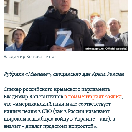
ПРИСОЕДИНЯЙТЕСЬ!
ПОБЕДИТЕЛЕЙ НЕ СУДЯТ?
КРЫМ.НЕПОКОРЕННЫЙ
ELIFBE
УКРАИНСКАЯ ПРОБЛЕМА КРЫМА
Все сайты RFE/RL
Владимир Константинов
Рубрика «Мнение», специально для Крым.Реалии
Спикер российского крымского парламента
Владимир Константинов
в комментариях заявил
,
что «американский план мало соответствует
нашим целям в СВО (так в России называют
широкомасштабную войну в Украине – авт.), а
значит – диалог предстоит непростой».