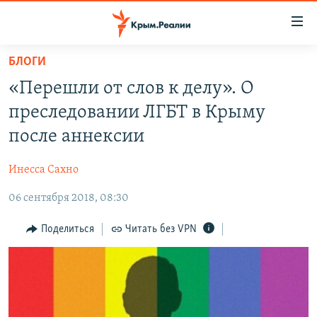
Доступность
ссылки
Вернуться
БЛОГИ
к
НОВОСТИ
«Перешли от слов к делу». О
основному
СПЕЦПРОЕКТЫ
содержанию
преследовании ЛГБТ в Крыму
ВОДА
Вернутся
ГРУЗ 200
после аннексии
к
ИСТОРИЯ
КАРТА ВОЕННЫХ ОБЪЕКТОВ КРЫМА
главной
Инесса Сахно
ЕЩЕ
11 ЛЕТ ОККУПАЦИИ КРЫМА. 11 ИСТОРИЙ СОПРОТИВЛЕНИЯ
навигации
Вернутся
06 сентября 2018, 08:30
РАДІО СВОБОДА
ИНТЕРАКТИВ
к
КАК ОБОЙТИ БЛОКИРОВКУ
ИНФОГРАФИКА
Поделиться
Читать без VPN
поиску
ТЕЛЕПРОЕКТ КРЫМ.РЕАЛИИ
Українською
СОВЕТЫ ПРАВОЗАЩИТНИКОВ
Qırımtatar
ПРОПАВШИЕ БЕЗ ВЕСТИ