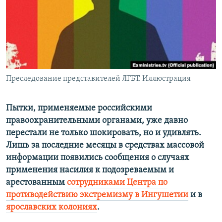
ПРИСОЕДИНЯЙТЕСЬ!
ПОБЕДИТЕЛЕЙ НЕ СУДЯТ?
КРЫМ.НЕПОКОРЕННЫЙ
ELIFBE
УКРАИНСКАЯ ПРОБЛЕМА КРЫМА
Все сайты RFE/RL
Преследование представителей ЛГБТ. Иллюстрация
Пытки, применяемые российскими
правоохранительными органами, уже давно
перестали не только шокировать, но и удивлять.
Лишь за последние месяцы в средствах массовой
информации появились сообщения о случаях
применения насилия к подозреваемым и
арестованным
сотрудниками Центра по
противодействию экстремизму в Ингушетии
и в
ярославских колониях
.