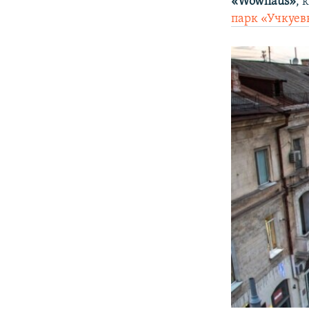
«Wowhaus»
, 
парк «Учкуев