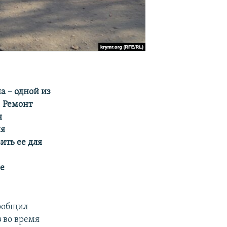
а – одной из
. Ремонт
я
ия
ить ее для
ее
сообщил
в
во время