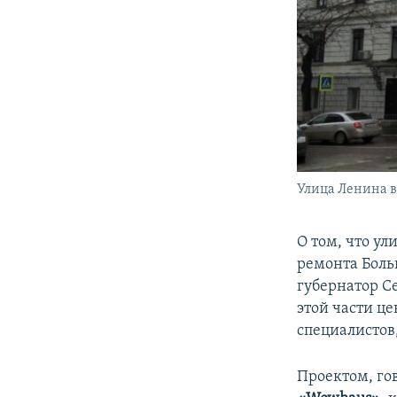
Улица Ленина в
О том, что у
ремонта Боль
губернатор С
этой части ц
специалистов
Проектом, го