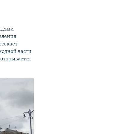
щадями
селения
есекает
ходной части
 открывается