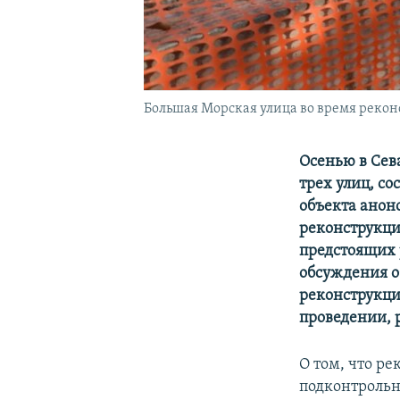
Большая Морская улица во время реконс
Осенью в Сев
трех улиц, с
объекта анон
реконструкци
предстоящих р
обсуждения о
реконструкци
проведении, 
О том, что р
подконтрольн