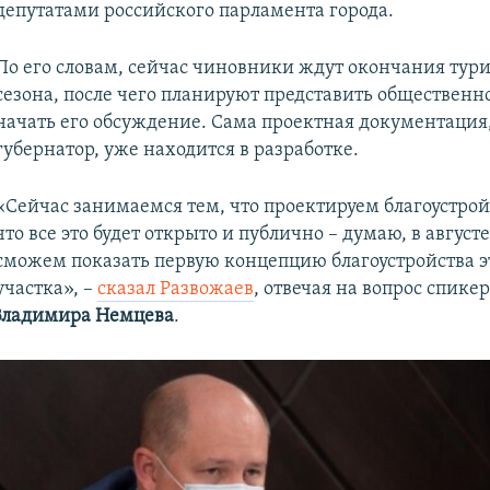
 депутатами российского парламента города.
По его словам, сейчас чиновники ждут окончания тур
сезона, после чего планируют представить общественн
начать его обсуждение. Сама проектная документация
губернатор, уже находится в разработке.
«Сейчас занимаемся тем, что проектируем благоустрой
что все это будет открыто и публично – думаю, в август
сможем показать первую концепцию благоустройства э
участка», –
сказал Развожаев
, отвечая на вопрос спике
Владимира Немцева
.