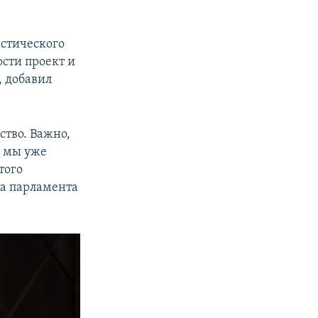
истического
ости проект и
, добавил
ство. Важно,
е мы уже
того
ра парламента