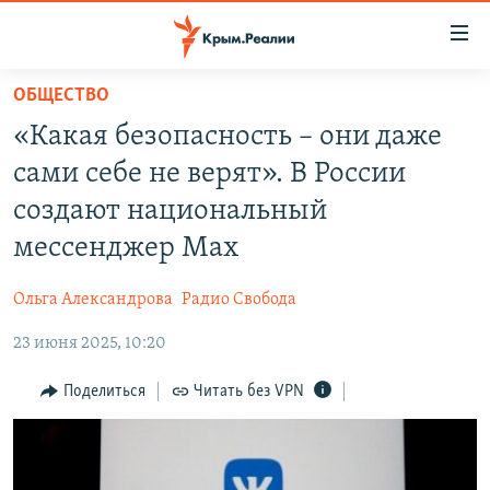
Доступность
ссылки
Вернуться
ОБЩЕСТВО
к
НОВОСТИ
«Какая безопасность – они даже
основному
СПЕЦПРОЕКТЫ
содержанию
сами себе не верят». В России
ВОДА
Вернутся
ГРУЗ 200
создают национальный
к
ИСТОРИЯ
КАРТА ВОЕННЫХ ОБЪЕКТОВ КРЫМА
мессенджер Max
главной
ЕЩЕ
11 ЛЕТ ОККУПАЦИИ КРЫМА. 11 ИСТОРИЙ СОПРОТИВЛЕНИЯ
навигации
Ольга Александрова
Радио Свобода
Вернутся
РАДІО СВОБОДА
ИНТЕРАКТИВ
к
23 июня 2025, 10:20
КАК ОБОЙТИ БЛОКИРОВКУ
ИНФОГРАФИКА
поиску
Поделиться
Читать без VPN
ТЕЛЕПРОЕКТ КРЫМ.РЕАЛИИ
Українською
СОВЕТЫ ПРАВОЗАЩИТНИКОВ
Qırımtatar
ПРОПАВШИЕ БЕЗ ВЕСТИ