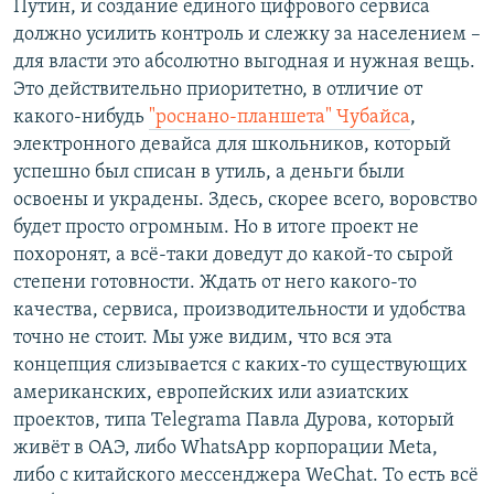
Путин, и создание единого цифрового сервиса
должно усилить контроль и слежку за населением –
для власти это абсолютно выгодная и нужная вещь.
Это действительно приоритетно, в отличие от
какого-нибудь
"роснано-планшета" Чубайса
,
электронного девайса для школьников, который
успешно был списан в утиль, а деньги были
освоены и украдены. Здесь, скорее всего, воровство
будет просто огромным. Но в итоге проект не
похоронят, а всё-таки доведут до какой-то сырой
степени готовности. Ждать от него какого-то
качества, сервиса, производительности и удобства
точно не стоит. Мы уже видим, что вся эта
концепция слизывается с каких-то существующих
американских, европейских или азиатских
проектов, типа Telegrama Павла Дурова, который
живёт в ОАЭ, либо WhatsApp корпорации Меtа,
либо с китайского мессенджера WeChat. То есть всё