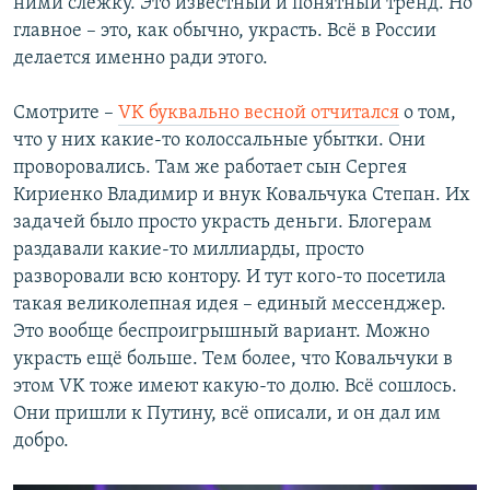
ними слежку. Это известный и понятный тренд. Но
главное – это, как обычно, украсть. Всё в России
делается именно ради этого.
Смотрите –
VK буквально весной отчитался
о том,
что у них какие-то колоссальные убытки. Они
проворовались. Там же работает сын Сергея
Кириенко Владимир и внук Ковальчука Степан. Их
задачей было просто украсть деньги. Блогерам
раздавали какие-то миллиарды, просто
разворовали всю контору. И тут кого-то посетила
такая великолепная идея – единый мессенджер.
Это вообще беспроигрышный вариант. Можно
украсть ещё больше. Тем более, что Ковальчуки в
этом VK тоже имеют какую-то долю. Всё сошлось.
Они пришли к Путину, всё описали, и он дал им
добро.