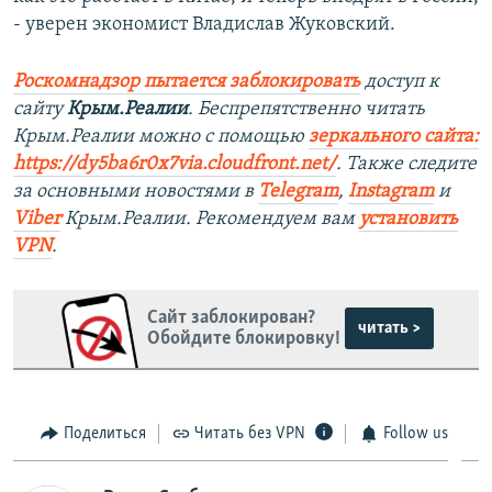
- уверен экономист Владислав Жуковский.
Роскомнадзор пытается заблокировать
доступ к
сайту
Крым.Реалии
. Беспрепятственно читать
Крым.Реалии можно с помощью
зеркального сайта:
https://dy5ba6r0x7via.cloudfront.net/
. Также следите
за основными новостями в
Telegram
,
Instagram
и
Viber
Крым.Реалии. Рекомендуем вам
установить
VPN
.
Сайт заблокирован?
читать >
Обойдите блокировку!
Поделиться
Читать без VPN
Follow us