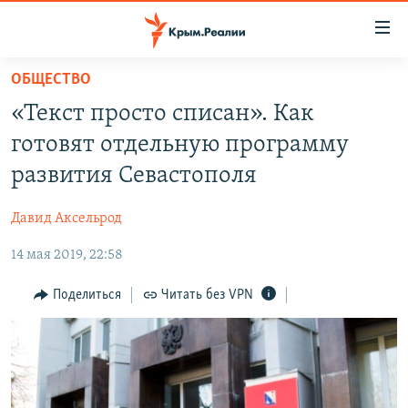
Доступность
ссылки
Вернуться
ОБЩЕСТВО
к
НОВОСТИ
«Текст просто списан». Как
основному
СПЕЦПРОЕКТЫ
содержанию
готовят отдельную программу
ВОДА
Вернутся
ГРУЗ 200
развития Севастополя
к
ИСТОРИЯ
КАРТА ВОЕННЫХ ОБЪЕКТОВ КРЫМА
главной
Давид Аксельрод
ЕЩЕ
11 ЛЕТ ОККУПАЦИИ КРЫМА. 11 ИСТОРИЙ СОПРОТИВЛЕНИЯ
навигации
Вернутся
14 мая 2019, 22:58
РАДІО СВОБОДА
ИНТЕРАКТИВ
к
КАК ОБОЙТИ БЛОКИРОВКУ
ИНФОГРАФИКА
Поделиться
Читать без VPN
поиску
ТЕЛЕПРОЕКТ КРЫМ.РЕАЛИИ
Українською
СОВЕТЫ ПРАВОЗАЩИТНИКОВ
Qırımtatar
ПРОПАВШИЕ БЕЗ ВЕСТИ