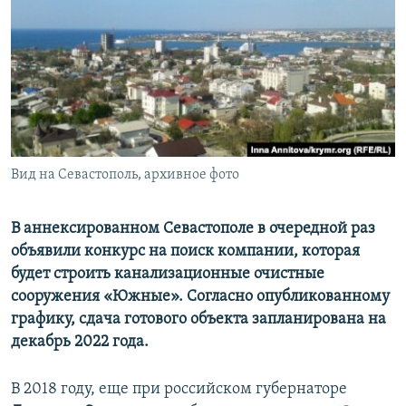
ПРИСОЕДИНЯЙТЕСЬ!
ПОБЕДИТЕЛЕЙ НЕ СУДЯТ?
КРЫМ.НЕПОКОРЕННЫЙ
ELIFBE
УКРАИНСКАЯ ПРОБЛЕМА КРЫМА
Все сайты RFE/RL
Вид на Севастополь, архивное фото
В аннексированном Севастополе в очередной раз
объявили конкурс на поиск компании, которая
будет строить канализационные очистные
сооружения «Южные». Согласно опубликованному
графику, сдача готового объекта запланирована на
декабрь 2022 года.
В 2018 году, еще при российском губернаторе