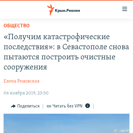
Доступность
ссылки
Вернуться
ОБЩЕСТВО
к
НОВОСТИ
«Получим катастрофические
основному
СПЕЦПРОЕКТЫ
содержанию
последствия»: в Севастополе снова
ВОДА
Вернутся
ГРУЗ 200
пытаются построить очистные
к
ИСТОРИЯ
КАРТА ВОЕННЫХ ОБЪЕКТОВ КРЫМА
сооружения
главной
ЕЩЕ
11 ЛЕТ ОККУПАЦИИ КРЫМА. 11 ИСТОРИЙ СОПРОТИВЛЕНИЯ
навигации
Елена Ремовская
Вернутся
РАДІО СВОБОДА
ИНТЕРАКТИВ
к
06 ноября 2019, 23:50
КАК ОБОЙТИ БЛОКИРОВКУ
ИНФОГРАФИКА
поиску
Поделиться
Читать без VPN
ТЕЛЕПРОЕКТ КРЫМ.РЕАЛИИ
Українською
СОВЕТЫ ПРАВОЗАЩИТНИКОВ
Qırımtatar
ПРОПАВШИЕ БЕЗ ВЕСТИ