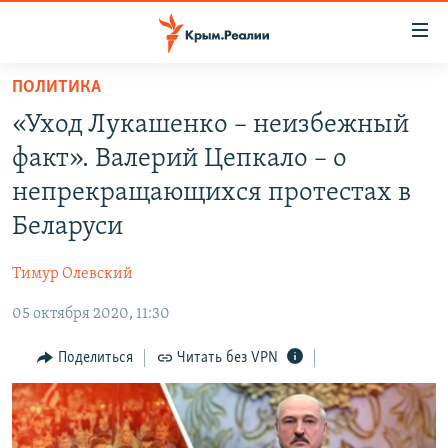
Доступность
ссылки
Вернуться
ПОЛИТИКА
к
НОВОСТИ
«Уход Лукашенко – неизбежный
основному
СПЕЦПРОЕКТЫ
содержанию
факт». Валерий Цепкало – о
ВОДА
Вернутся
ГРУЗ 200
непрекращающихся протестах в
к
ИСТОРИЯ
КАРТА ВОЕННЫХ ОБЪЕКТОВ КРЫМА
Беларуси
главной
ЕЩЕ
11 ЛЕТ ОККУПАЦИИ КРЫМА. 11 ИСТОРИЙ СОПРОТИВЛЕНИЯ
навигации
Тимур Олевский
Вернутся
РАДІО СВОБОДА
ИНТЕРАКТИВ
к
05 октября 2020, 11:30
КАК ОБОЙТИ БЛОКИРОВКУ
ИНФОГРАФИКА
поиску
Поделиться
Читать без VPN
ТЕЛЕПРОЕКТ КРЫМ.РЕАЛИИ
Українською
СОВЕТЫ ПРАВОЗАЩИТНИКОВ
Qırımtatar
ПРОПАВШИЕ БЕЗ ВЕСТИ