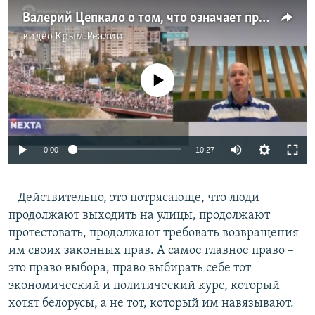
Валерий Цепкало о том, что означает продолжение протестов для режима Лукашенко
видео
Крым.Реалии
No media source currently available
Auto
0:00
10:27
240p
– Действительно, это потрясающе, что люди
360p
продолжают выходить на улицы, продолжают
Auto
240p
360p
480p
480p
протестовать, продолжают требовать возвращения
720p
им своих законных прав. А самое главное право –
720p
1080p
это право выбора, право выбирать себе тот
1080p
экономический и политический курс, который
хотят белорусы, а не тот, который им навязывают.