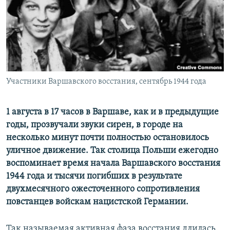
ПРИСОЕДИНЯЙТЕСЬ!
ПОБЕДИТЕЛЕЙ НЕ СУДЯТ?
КРЫМ.НЕПОКОРЕННЫЙ
ELIFBE
УКРАИНСКАЯ ПРОБЛЕМА КРЫМА
Все сайты RFE/RL
Участники Варшавского восстания, сентябрь 1944 года
1 августа в 17 часов в Варшаве, как и в предыдущие
годы, прозвучали звуки сирен, в городе на
несколько минут почти полностью остановилось
уличное движение. Так столица Польши ежегодно
воспоминает время начала Варшавского восстания
1944 года и тысячи погибших в результате
двухмесячного ожесточенного сопротивления
повстанцев войскам нацистской Германии.
Так называемая активная фаза восстания длилась