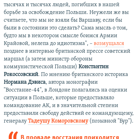
тысячах и тысячах людей, погибших в нашей
борьбе за освобождение Польши. Неужели же вы
считаете, что мы не взяли бы Варшаву, если бы
были в состоянии это сделать? Сама мысль о том,
будто мы в некотором смысле боимся Армии
Крайовой, нелепа до идиотизма", –
возмущался
позднее в интервью британской прессе советский
маршал (а затем министр обороны
коммунистической Польши)
Константин
Рокоссовский
. По мнению британского историка
Нормана Дэвиса
, автора монографии
"Восстание-44", в Лондоне полагались на оценки
ситуации в Польше, которые предоставляло
командование АК, и в значительной степени
предоставили свободу действий ее командующему,
генералу
Тадеушу Коморовскому
(позывной "Бур").
В провале восстания приходится