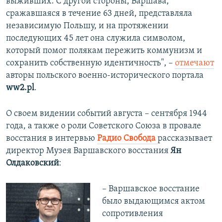
выживших. С другой стороны, Варшава,
сражавшаяся в течение 63 дней, представляла
независимую Польшу, и на протяжении
последующих 45 лет она служила символом,
который помог полякам пережить коммунизм и
сохранить собственную идентичность", –
отмечают
авторы польского военно-исторического портала
ww2.pl
.
О своем видении событий августа – сентября 1944
года, а также о роли Советского Союза в провале
восстания в интервью
Радио Свобода
рассказывает
директор Музея Варшавского восстания
Ян
Олдаковский
:
– Варшавское восстание
было выдающимся актом
сопротивления