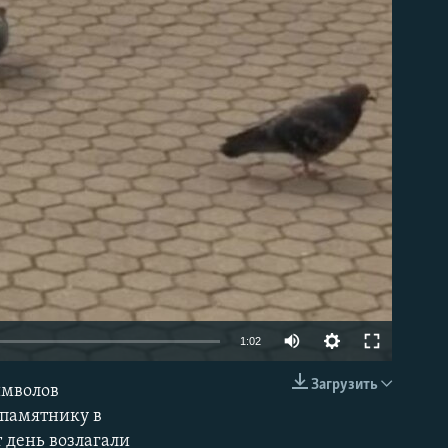
able
Auto
1:02
270p
Загрузить
имволов
EMBED
360p
 памятнику в
 день возлагали
404p