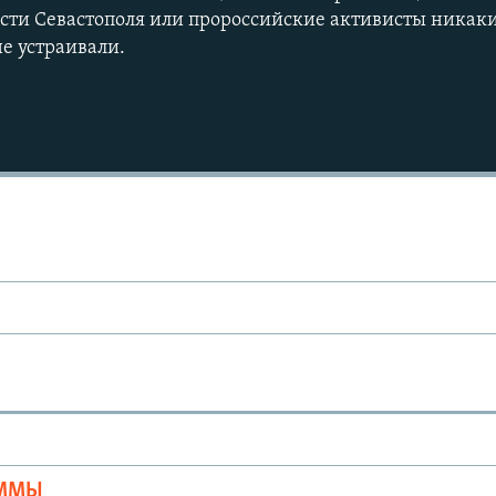
асти Севастополя или пророссийские активисты ника
не устраивали.
Auto
270p
360p
1080p
Ы
АММЫ