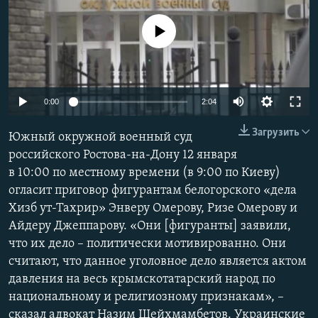
ПРИСОЕДИНЯЙТЕСЬ!
ПОБЕДИТЕЛЕЙ НЕ СУДЯТ?
No media source currently available
КРЫМ.НЕПОКОРЕННЫЙ
ELIFBE
УКРАИНСКАЯ ПРОБЛЕМА КРЫМА
Auto
0:00
2:04
Все сайты RFE/RL
240p
Загрузить
Южный окружной военный суд
360p
российского Ростова-на-Дону 12 января
в 10:00 по местному времени (в 9:00 по Киеву)
480p
Auto
240p
360p
480p
огласит приговор фигурантам белогорского «дела
720p
Хизб ут-Тахрир» Энверу Омерову, Ризе Омерову и
720p
1080p
1080p
Айдеру Джеппарову. «Они [фигуранты] заявили,
что их дело – политически мотивированно. Они
считают, что данное уголовное дело является актом
давления на весь крымскотатарский народ по
национальному и религиозному признакам», –
сказал адвокат Назим Шейхмамбетов. Украинские