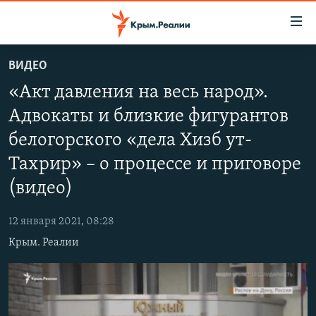
Доступность
ссылки
Вернуться
ВИДЕО
к
НОВОСТИ
«Акт давления на весь народ».
основному
СПЕЦПРОЕКТЫ
содержанию
Адвокаты и близкие фигурантов
ВОДА
Вернутся
ГРУЗ 200
белогорского «дела Хизб ут-
к
ИСТОРИЯ
КАРТА ВОЕННЫХ ОБЪЕКТОВ КРЫМА
главной
Тахрир» – о процессе и приговоре
ЕЩЕ
11 ЛЕТ ОККУПАЦИИ КРЫМА. 11 ИСТОРИЙ СОПРОТИВЛЕНИЯ
навигации
(видео)
Вернутся
РАДІО СВОБОДА
ИНТЕРАКТИВ
к
12 января 2021, 08:28
КАК ОБОЙТИ БЛОКИРОВКУ
ИНФОГРАФИКА
поиску
Крым. Реалии
ТЕЛЕПРОЕКТ КРЫМ.РЕАЛИИ
Українською
СОВЕТЫ ПРАВОЗАЩИТНИКОВ
Qırımtatar
ПРОПАВШИЕ БЕЗ ВЕСТИ