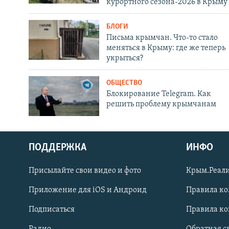
курортного сезона-2026 в Крыму
БЛОГИ
Письма крымчан. Что-то стало
меняться в Крыму: где же теперь
укрыться?
ОБЩЕСТВО
Блокирование Telegram. Как
решить проблему крымчанам
ПОДДЕРЖКА
ИНФО
Українською
Присылайте свои видео и фото
Крым.Реали
Qırımtatar
Приложение для iOS и Андроид
Правила к
Подписаться
Правила к
ПРИСОЕДИНЯЙТЕСЬ!
Радио
Обратная с