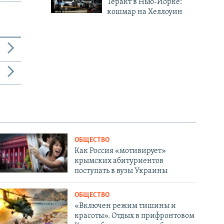
Теракт в Нью-Йорке:
кошмар на Хеллоуин
ОБЩЕСТВО
Как Россия «мотивирует»
крымских абитуриентов
поступать в вузы Украины
ОБЩЕСТВО
«Включен режим тишины и
красоты». Отдых в прифронтовом