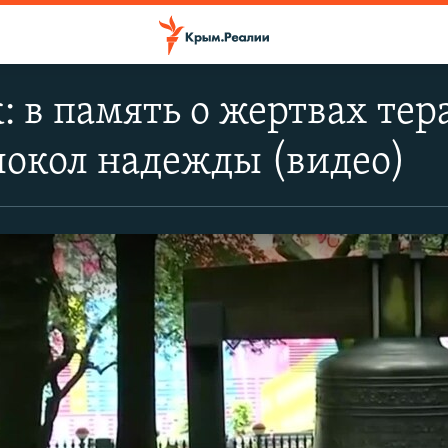
 в память о жертвах тера
локол надежды (видео)