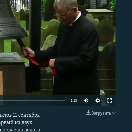
able
1:13
Загрузить
ктов 11 сентября
EMBED
ервый из двух
первое из целого