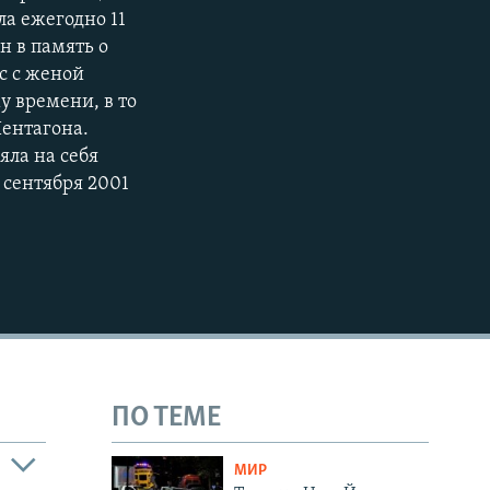
а ежегодно 11
н в память о
с с женой
у времени, в то
Пентагона.
яла на себя
 сентября 2001
ПО ТЕМЕ
МИР