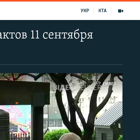
УКР
КТА
ктов 11 сентября
EMBED