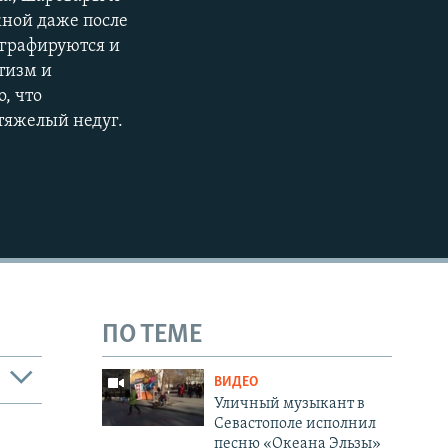
жной даже после
ографируются и
отизм и
, что
тяжелый недуг.
ПО ТЕМЕ
ВИДЕО
Уличный музыкант в
Севастополе исполнил
песню «Океана Эльзы»