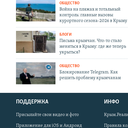
ОБЩЕСТВО
Война на пляжах и тотальный
контроль: главные вызовы
курортного сезона-2026 в Крыму
БЛОГИ
Письма крымчан. Что-то стало
меняться в Крыму: где же теперь
укрыться?
ОБЩЕСТВО
Блокирование Telegram. Как
решить проблему крымчанам
ПОДДЕРЖКА
ИНФО
Українською
Присылайте свои видео и фото
Крым.Реали
Qırımtatar
Приложение для iOS и Андроид
Правила к