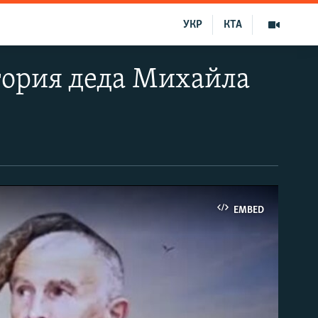
УКР
КТА
тория деда Михайла
EMBED