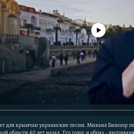
No media source currently avail
поет для крымчан украинские песни. Михаил Билозор п
ой области 40 лет назад. Его голос и образ – вышиван