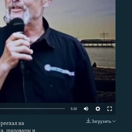
able
5:20
Загрузить
ереехал на
EMBED
ка, шаровары и