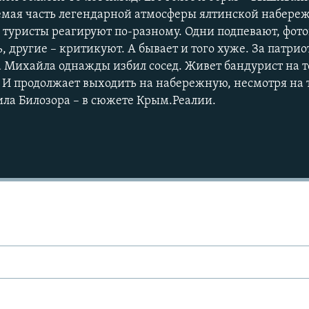
емая часть легендарной атмосферы ялтинской набере
 туристы реагируют по-разному. Одни подпевают, фот
ь, другие – критикуют. А бывает и того хуже. За патри
 Михайла однажды избил сосед. Живет бандурист на то
 И продолжает выходить на набережную, несмотря на 
ла Билозора – в сюжете Крым.Реалии.