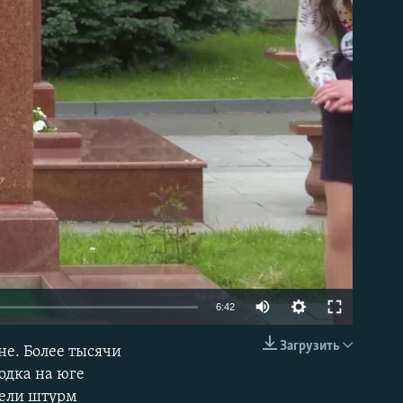
able
6:42
Загрузить
ане. Более тысячи
EMBED
одка на юге
вели штурм