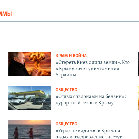
АММЫ
КРЫМ И ВОЙНА
«Стереть Киев с лица земли». Кто
в Крыму хочет уничтожения
Украины
ОБЩЕСТВО
«Отдых с талонами на бензин»:
курортный сезон в Крыму
ОБЩЕСТВО
«Угроз не видим»: в Крым на
отдых и оздоровление завезут