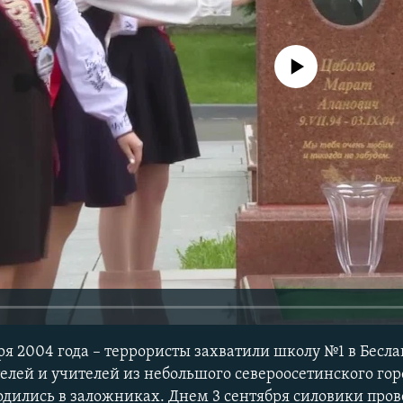
No media source currently avail
ября 2004 года – террористы захватили школу №1 в Бесл
елей и учителей из небольшого североосетинского гор
ходились в заложниках. Днем 3 сентября силовики про