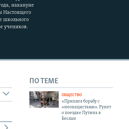
 года, накануне
ты Настоящего
ле школьного
ее учеников.
ПО ТЕМЕ
ОБЩЕСТВО
«Приплел борьбу с
«неонацистами». Рунет
о поездке Путина в
Беслан