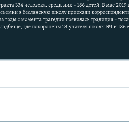
еракта 334 человека, среди них – 186 детей. В мае 2019
а съемки в бесланскую школу приехали корреспонден
за годы с момента трагедии появилась традиция – пос
кладбище, где похоронены 24 учителя школы №1 и 186 
Ы