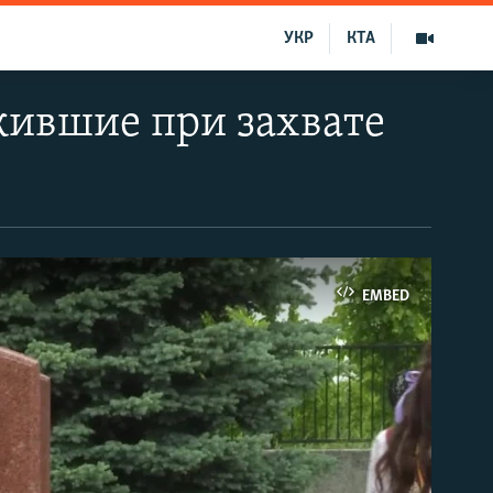
УКР
КТА
ыжившие при захвате
EMBED