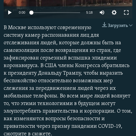
ПРИСОЕДИНЯЙТЕСЬ!
ПОБЕДИТЕЛЕЙ НЕ СУДЯТ?
Auto
0:00
5:18
КРЫМ.НЕПОКОРЕННЫЙ
270p
Загрузить
В Москве используют современную
ELIFBE
360p
систему камер распознавания лиц для
УКРАИНСКАЯ ПРОБЛЕМА КРЫМА
отслеживания людей, которые должны быть на
404p
Все сайты RFE/RL
Auto
270p
360p
404p
самоизоляции после возвращения из стран, где
1080p
зафиксирован серьезный вспышка эпидемии
1080p
коронавируса. В США члены Конгресса обратились
к президенту Дональду Трампу, чтобы выразить
беспокойство относительно возможных мер
слежения за передвижением людей через их
мобильные телефоны. Во всем мире людей волнует
то, что этими технологиями в будущем могут
злоупотреблять правительства и корпорации. О том,
как изменяются вопросы безопасности и
приватности через призму пандемии COVID-19,
смотрите в сюжете.