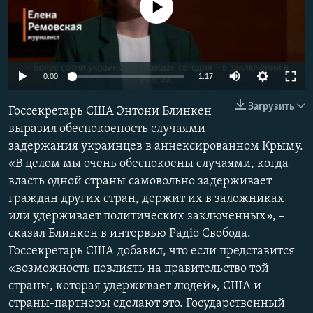
No media source currently available
ПРИСОЕДИНЯЙТЕСЬ!
ПОБЕДИТЕЛЕЙ НЕ СУДЯТ?
КРЫМ.НЕПОКОРЕННЫЙ
ELIFBE
Auto
0:00
1:17
УКРАИНСКАЯ ПРОБЛЕМА КРЫМА
240p
Все сайты RFE/RL
Загрузить
Госсекретарь США Энтони Блинкен
360p
выразил обеспокоеность случаями
задержания украинцев в аннексированном Крыму.
480p
Auto
240p
360p
480p
«В целом мы очень обеспокоены случаями, когда
720p
власть одной страны самовольно задерживает
720p
1080p
1080p
граждан других стран, держит их в заложниках
или удерживает политических заключенных», –
сказал Блинкен в интервью Радіо Свобода.
Госсекретарь США добавил, что если представится
«возможность повлиять на правительство той
страны, которая удерживает людей», США и
страны-партнеры сделают это. Государственный