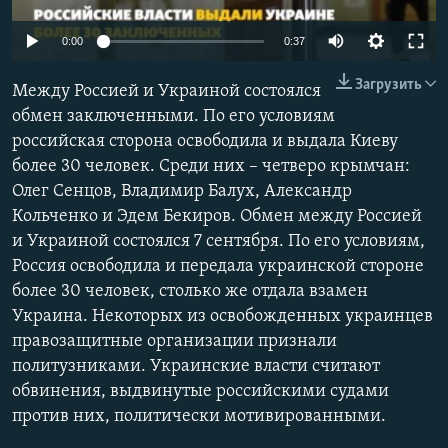
ПРИСОЕДИНЯЙТЕСЬ!
ПОБЕДИТЕЛЕЙ НЕ СУДЯТ?
0:00
0:37
КРЫМ.НЕПОКОРЕННЫЙ
Загрузить
Между Россией и Украиной состоялся
ELIFBE
обмен заключенными. По его условиям
УКРАИНСКАЯ ПРОБЛЕМА КРЫМА
российская сторона освободила и выдала Киеву
Все сайты RFE/RL
более 30 человек. Среди них – четверо крымчан:
Олег Сенцов, Владимир Балух, Александр
Кольченко и Эдем Бекиров. Обмен между Россией
и Украиной состоялся 7 сентября. По его условиям,
Россия освободила и передала украинской стороне
более 30 человек, столько же отдала взамен
Украина. Некоторых из освобожденных украинцев
правозащитные организации признали
политузниками. Украинские власти считают
обвинения, выдвинутые российскими судами
против них, политически мотивированными.