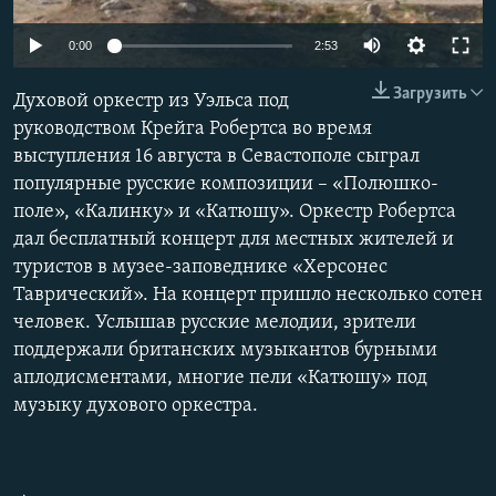
ПРИСОЕДИНЯЙТЕСЬ!
ПОБЕДИТЕЛЕЙ НЕ СУДЯТ?
0:00
2:53
КРЫМ.НЕПОКОРЕННЫЙ
Загрузить
Духовой оркестр из Уэльса под
ELIFBE
руководством Крейга Робертса во время
УКРАИНСКАЯ ПРОБЛЕМА КРЫМА
выступления 16 августа в Севастополе сыграл
Все сайты RFE/RL
популярные русские композиции – «Полюшко-
поле», «Калинку» и «Катюшу». Оркестр Робертса
дал бесплатный концерт для местных жителей и
туристов в музее-заповеднике «Херсонес
Таврический». На концерт пришло несколько сотен
человек. Услышав русские мелодии, зрители
поддержали британских музыкантов бурными
аплодисментами, многие пели «Катюшу» под
музыку духового оркестра.