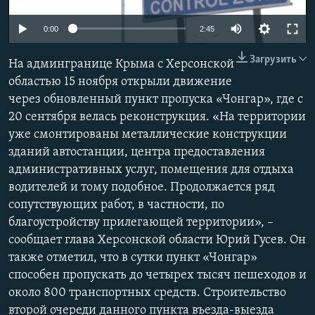
ПРИСОЕДИНЯЙТЕСЬ!
ПОБЕДИТЕЛЕЙ НЕ СУДЯТ?
0:00
2:45
КРЫМ.НЕПОКОРЕННЫЙ
Загрузить
На админгранице Крыма с Херсонской
ELIFBE
областью 15 ноября открыли движение
УКРАИНСКАЯ ПРОБЛЕМА КРЫМА
через обновленный пункт пропуска «Чонгар», где с
Все сайты RFE/RL
20 сентября велась реконструкция. «На территории
уже смонтированы металлические конструкции
зданий автостанции, центра предоставления
административных услуг, помещения для отдыха
водителей и тому подобное. Продолжается ряд
сопутствующих работ, в частности, по
благоустройству прилегающей территории», –
сообщает глава Херсонской области Юрий Гусев. Он
также отметил, что в сутки пункт «Чонгар»
способен пропускать до четырех тысяч пешеходов и
около 800 транспортных средств. Строительство
второй очереди данного пункта въезда-выезда