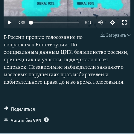
ПРИСОЕДИНЯЙТЕСЬ!
ПОБЕДИТЕЛЕЙ НЕ СУДЯТ?
КРЫМ.НЕПОКОРЕННЫЙ
Auto
0:00
6:41
ELIFBE
240p
Загрузить
В России прошло голосование по
УКРАИНСКАЯ ПРОБЛЕМА КРЫМА
360p
поправкам к Конституции. По
Все сайты RFE/RL
официальным данным ЦИК, большинство россиян,
480p
Auto
240p
360p
480p
пришедших на участки, поддержало пакет
720p
поправок. Независимые наблюдатели заявляют о
720p
1080p
1080p
массовых нарушениях прав избирателей и
избирательного права до и во время голосования.
Поделиться
Читать без VPN