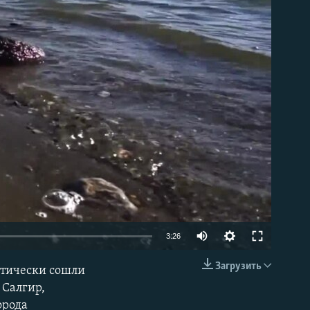
able
Auto
3:26
270p
Загрузить
ктически сошли
EMBED
360p
 Салгир,
орода
404p