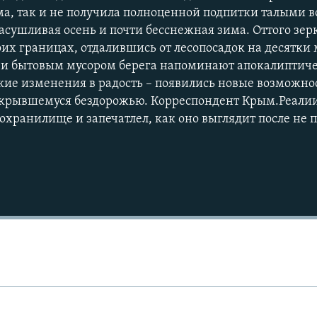
ма, так и не получила полноценной подпитки талыми в
асушливая осень и почти бесснежная зима. Оттого зер
оих границах, отдалившись от лесопосадок на десятки 
и бытовым мусором берега напоминают апокалиптиче
ие изменения в радость – появились новые возможно
открывшемуся бездорожью. Корреспондент Крым.Реалии
хранилище и запечатлел, как оно выглядит после не
Auto
270p
360p
1080p