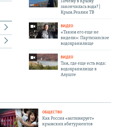
Почему в Крыму
закончилась вода? |
Крым.Реалии ТВ
ВИДЕО
«Таким его еще не
видели»: Партизанское
водохранилище
ВИДЕО
Там, где еще есть вода:
водохранилище в
Алуште
ОБЩЕСТВО
Как Россия «мотивирует»
крымских абитуриентов