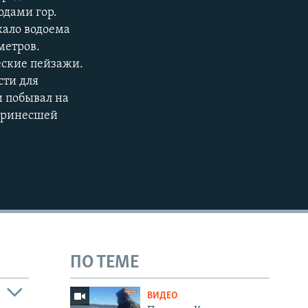
одами гор.
1080p
кало водоема
метров.
ские пейзажи.
сти для
 побывал на
 принесшей
404p
ПО ТЕМЕ
ВИДЕО