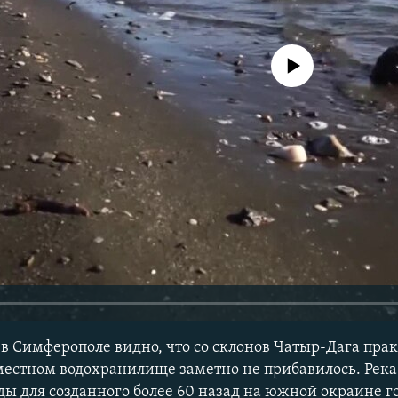
No media source currently avail
в Симферополе видно, что со склонов Чатыр-Дага пра
 местном водохранилище заметно не прибавилось. Река
ды для созданного более 60 назад на южной окраине г