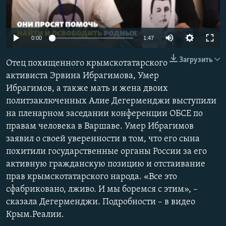
ПРИСОЕДИНЯЙТЕСЬ!
ПОБЕДИТЕЛЕЙ НЕ СУДЯТ?
КРЫМ.НЕПОКОРЕННЫЙ
0:00
1:47
ELIFBE
Загрузить
Отец похищенного крымскотатарского
УКРАИНСКАЯ ПРОБЛЕМА КРЫМА
активиста Эрвина Ибрагимова, Умер
Все сайты RFE/RL
Ибрагимов, а также мать и жена двоих
политзаключенных Алие Дегерменджи выступили
на пленарном заседании конференции ОБСЕ по
правам человека в Варшаве. Умер Ибрагимов
заявил о своей уверенности в том, что его сына
похитили государственные органы России за его
активную гражданскую позицию и отстаивание
прав крымскотатарского народа. «Все это
сфабриковано, лживо. И мы боремся с этим», –
сказала Дегерменджи. Подробности – в видео
Крым.Реалии.