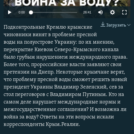
ПРИСОЕДИНЯЙТЕСЬ!
ПОБЕДИТЕЛЕЙ НЕ СУДЯТ?
0:00
26:41
КРЫМ.НЕПОКОРЕННЫЙ
Загрузить
Подконтрольные Кремлю крымские
ELIFBE
чиновники винят в проблеме пресной
УКРАИНСКАЯ ПРОБЛЕМА КРЫМА
воды на полуострове Украину: по их мнению,
Все сайты RFE/RL
перекрытие Киевом Северо-Крымского канала
было грубым нарушением международного права.
Более того, пророссийские власти заявляют свои
претензии на Днепр. Некоторые крымчане верят,
что проблему пресной воды сможет решить новый
президент Украины Владимир Зеленский, сев за
стол переговоров с Владимиром Путиным. Кто на
самом деле нарушает международные нормы и
межгосударственные соглашения? И возможна ли
война за воду? Ответы на эти вопросы искали
корреспонденты Крым.Реалии.