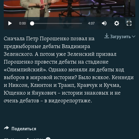
ПРИСОЕДИНЯЙТЕСЬ!
ПОБЕДИТЕЛЕЙ НЕ СУДЯТ?
КРЫМ.НЕПОКОРЕННЫЙ
0:00
4:07
ELIFBE
Загрузить
Сначала Петр Порошенко позвал на
УКРАИНСКАЯ ПРОБЛЕМА КРЫМА
предвыборные дебаты Владимира
Все сайты RFE/RL
Зеленского. А потом уже Зеленский призвал
Порошенко провести дебаты на стадионе
«Олимпийский». Однако меняли ли дебаты ход
выборов в мировой истории? Было всякое. Кеннеди
и Никсон, Клинтон и Трамп, Кравчук и Кучма,
Ющенко и Янукович – истории знаковых и не
очень дебатов – в видеорепортаже.
Поделиться