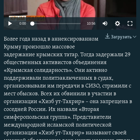
ПРИСОЕДИНЯЙТЕСЬ!
ПОБЕДИТЕЛЕЙ НЕ СУДЯТ?
КРЫМ.НЕПОКОРЕННЫЙ
Auto
0:00
10:56
ELIFBE
240p
Загрузить
Более года назад в аннексированном
УКРАИНСКАЯ ПРОБЛЕМА КРЫМА
360p
Крыму произошло массовое
Все сайты RFE/RL
задержание крымских татар. Тогда задержали 29
480p
Auto
240p
360p
480p
общественных активистов объединения
720p
«Крымская солидарность». Они активно
720p
1080p
1080p
поддерживали политзаключенных в судах,
организовывали им передачи в СИЗО, стримили с
мест обысков. Всех их обвинили в участии в
организации «Хизб ут-Тахрир» – она запрещена в
соседней России. Их назвали «Вторая
симферопольская группа». Представители
международной исламской политической
организации «Хизб ут-Тахрир» называют своей