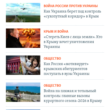
ВОЙНА РОССИИ ПРОТИВ УКРАИНЫ
Как Украина берет под контроль
«сухопутный коридор» в Крым
КРЫМ И ВОЙНА
«Стереть Киев с лица земли». Кто
в Крыму хочет уничтожения
Украины
ОБЩЕСТВО
Как Россия «мотивирует»
крымских абитуриентов
поступать в вузы Украины
ОБЩЕСТВО
Война на пляжах и тотальный
контроль: главные вызовы
курортного сезона-2026 в Крыму