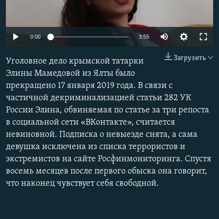
ПРИСОЕДИНЯЙТЕСЬ!
ПОБЕДИТЕЛЕЙ НЕ СУДЯТ?
КРЫМ.НЕПОКОРЕННЫЙ
0:00
3:55
ELIFBE
Загрузить
Уголовное дело крымской татарки
УКРАИНСКАЯ ПРОБЛЕМА КРЫМА
Элины Мамедовой из Ялты было
Все сайты RFE/RL
прекращено 17 января 2019 года. В связи с
частичной декриминализацией статьи 282 УК
России Элина, обвиняемая по статье за три репоста
в социальной сети «ВКонтакте», считается
невиновной. Подписка о невыезде снята, а сама
девушка исключена из списка террористов и
экстремистов на сайте Росфинмониторинга. Спустя
восемь месяцев после первого обыска она говорит,
что наконец чувствует себя свободной.