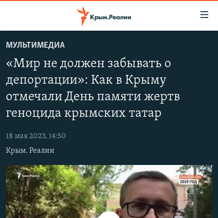
Доступность
ссылки
Вернуться
МУЛЬТИМЕДИА
к
НОВОСТИ
«Мир не должен забывать о
основному
СПЕЦПРОЕКТЫ
содержанию
депортации»: Как в Крыму
ВОДА
Вернутся
ГРУЗ 200
отмечали День памяти жертв
к
ИСТОРИЯ
КАРТА ВОЕННЫХ ОБЪЕКТОВ КРЫМА
главной
геноцида крымских татар
ЕЩЕ
11 ЛЕТ ОККУПАЦИИ КРЫМА. 11 ИСТОРИЙ СОПРОТИВЛЕНИЯ
навигации
Вернутся
18 мая 2023, 14:50
РАДІО СВОБОДА
ИНТЕРАКТИВ
к
Крым. Реалии
КАК ОБОЙТИ БЛОКИРОВКУ
ИНФОГРАФИКА
поиску
ТЕЛЕПРОЕКТ КРЫМ.РЕАЛИИ
Українською
СОВЕТЫ ПРАВОЗАЩИТНИКОВ
Qırımtatar
ПРОПАВШИЕ БЕЗ ВЕСТИ