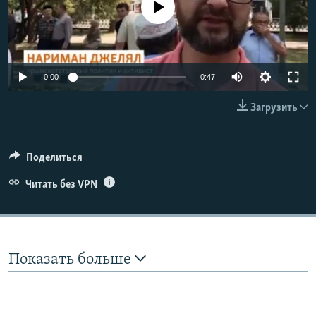
No media source currently available
ПРИСОЕДИНЯЙТЕСЬ!
ПОБЕДИТЕЛЕЙ НЕ СУДЯТ?
КРЫМ.НЕПОКОРЕННЫЙ
ELIFBE
Auto
0:00
0:47
УКРАИНСКАЯ ПРОБЛЕМА КРЫМА
240p
Все сайты RFE/RL
Загрузить
360p
480p
Auto
240p
360p
480p
Поделиться
720p
Читать без VPN
720p
1080p
1080p
Показать больше