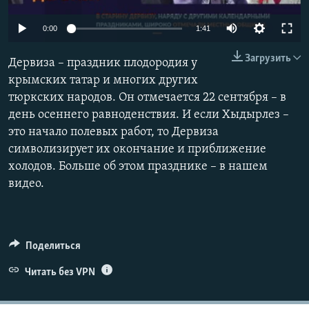
ПРИСОЕДИНЯЙТЕСЬ!
ПОБЕДИТЕЛЕЙ НЕ СУДЯТ?
0:00
1:41
КРЫМ.НЕПОКОРЕННЫЙ
Загрузить
Дервиза – праздник плодородия у
ELIFBE
крымских татар и многих других
УКРАИНСКАЯ ПРОБЛЕМА КРЫМА
тюркских народов. Он отмечается 22 сентября – в
Все сайты RFE/RL
день осеннего равноденствия. И если Хыдырлез –
это начало полевых работ, то Дервиза
символизирует их окончание и приближение
холодов. Больше об этом празднике – в нашем
видео.
Поделиться
Читать без VPN