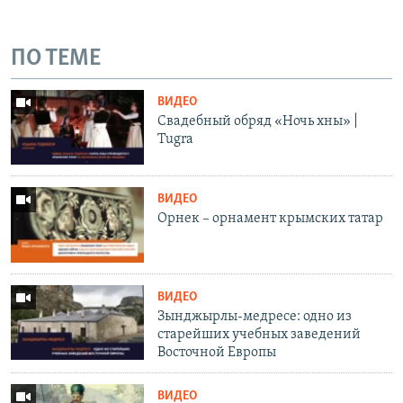
ПО ТЕМЕ
ВИДЕО
Свадебный обряд «Ночь хны» |
Tugra
ВИДЕО
Орнек – орнамент крымских татар
ВИДЕО
Зынджырлы-медресе: одно из
старейших учебных заведений
Восточной Европы
ВИДЕО