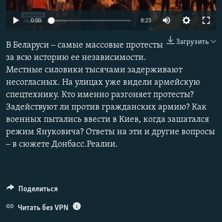
ПРИСОЕДИНЯЙТЕСЬ!
ПОБЕДИТЕЛЕЙ НЕ СУДЯТ?
Auto
0:00
8:23
КРЫМ.НЕПОКОРЕННЫЙ
240p
Загрузить
В Беларуси ‒ самые массовые протесты
ELIFBE
360p
за всю историю ее независимости.
УКРАИНСКАЯ ПРОБЛЕМА КРЫМА
Местные силовики тысячами задерживают
480p
Все сайты RFE/RL
Auto
240p
360p
480p
несогласных. На улицах уже видели армейскую
720p
спецтехнику. Кто именно разгоняет протесты?
720p
1080p
1080p
Задействуют ли против гражданских армию? Как
военных пытались ввести в Киев, когда зашатался
режим Януковича? Ответы на эти и другие вопросы
‒ в сюжете Донбасс.Реалии.
Поделиться
Читать без VPN