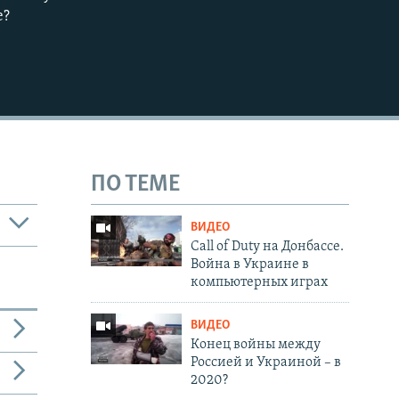
е?
720p
1080p
480p
ПО ТЕМЕ
ВИДЕО
Call of Duty на Донбассе.
Война в Украине в
компьютерных играх
ВИДЕО
Конец войны между
Россией и Украиной – в
2020?