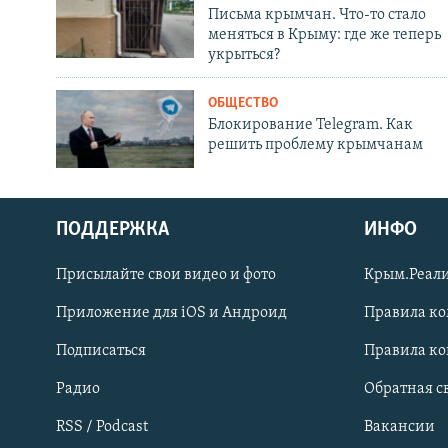
Письма крымчан. Что-то стало
меняться в Крыму: где же теперь
укрыться?
ОБЩЕСТВО
Блокирование Telegram. Как
решить проблему крымчанам
ПОДДЕРЖКА
ИНФО
Українською
Присылайте свои видео и фото
Крым.Реали
Qırımtatar
Приложение для iOS и Андроид
Правила к
Подписаться
Правила к
ПРИСОЕДИНЯЙТЕСЬ!
Радио
Обратная с
RSS / Podcast
Вакансии