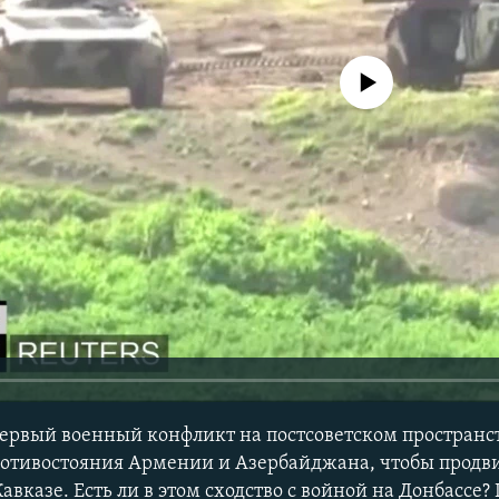
No media source currently avail
ервый военный конфликт на постсоветском пространст
ротивостояния Армении и Азербайджана, чтобы продви
вказе. Есть ли в этом сходство с войной на Донбассе?