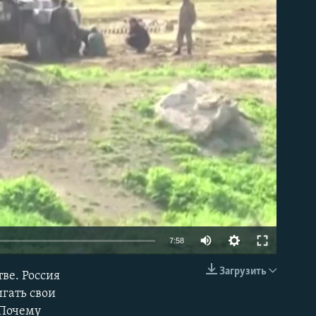
able
Auto
7:58
240p
Загрузить
ве. Россия
EMBED
360p
гать свои
 Почему
480p