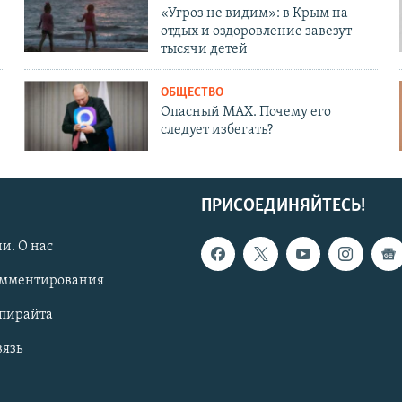
«Угроз не видим»: в Крым на
отдых и оздоровление завезут
тысячи детей
ОБЩЕСТВО
Опасный MAX. Почему его
следует избегать?
ПРИСОЕДИНЯЙТЕСЬ!
и. О нас
омментирования
опирайта
вязь