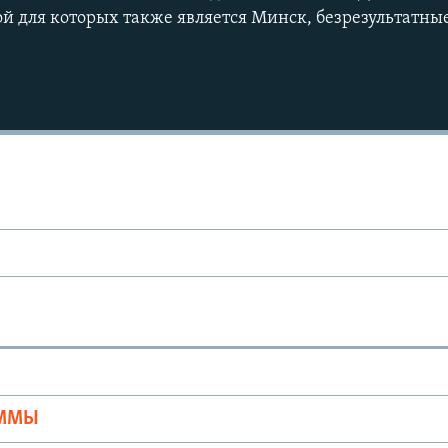
й для которых также является Минск, безрезультатны
Auto
240p
360p
720p
1080p
Ы
АММЫ