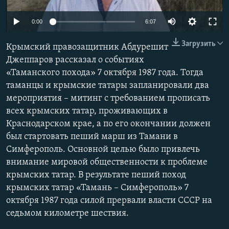
ПРИСОЕДИНЯЙТЕСЬ!
ПОБЕДИТЕЛЕЙ НЕ СУДЯТ?
0:00
6:07
КРЫМ.НЕПОКОРЕННЫЙ
Загрузить
ELIFBE
Крымский правозащитник Абдурешит
Джеппаров рассказал о событиях
УКРАИНСКАЯ ПРОБЛЕМА КРЫМА
«Таманского похода» 7 октября 1987 года. Тогда
Все сайты RFE/RL
таманцы и крымские татары запланировали два
мероприятия – митинг с требованием прописать
всех крымских татар, проживающих в
Краснодарском крае, а по его окончании должен
был стартовать пеший марш из Тамани в
Симферополь. Основной целью было привлечь
внимание мировой общественности к проблеме
крымских татар. В результате пеший поход
крымских татар «Тамань – Симферополь» 7
октября 1987 года силой прервали власти СССР на
седьмом километре шествия.