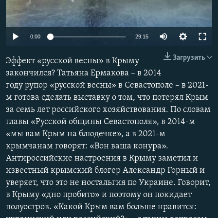
ПРИСОЕДИНЯЙТЕСЬ!
ПОБЕДИТЕЛЕЙ НЕ СУДЯТ?
КРЫМ.НЕПОКОРЕННЫЙ
Auto
0:00
29:15
ELIFBE
240p
Загрузить
Эффект «русской весны» в Крыму
УКРАИНСКАЯ ПРОБЛЕМА КРЫМА
360p
закончился? Татьяна Ермакова – в 2014
Все сайты RFE/RL
году рупор «русской весны» в Севастополе – в 2021-
480p
Auto
240p
360p
480p
м готова сделать выставку о том, что потерял Крым
720p
за семь лет российского хозяйствования. По словам
720p
1080p
1080p
главы «Русской общины Севастополя», в 2014-м
«мы вам Крым на блюдечке», а в 2021-м
крымчанам говорят: «Вон ваша конура».
Антироссийские настроения в Крыму заметил и
известный крымский блогер Александр Горный и
уверяет, что это не ностальгия по Украине. Говорит,
в Крыму «дно пробито» и поэтому он покидает
полуостров. «Какой Крым вам больше нравится: