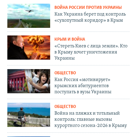
ВОЙНА РОССИИ ПРОТИВ УКРАИНЫ
Как Украина берет под контроль
«сухопутный коридор» в Крым
КРЫМ И ВОЙНА
«Стереть Киев с лица земли». Кто
в Крыму хочет уничтожения
Украины
ОБЩЕСТВО
Как Россия «мотивирует»
крымских абитуриентов
поступать в вузы Украины
ОБЩЕСТВО
Война на пляжах и тотальный
контроль: главные вызовы
курортного сезона-2026 в Крыму