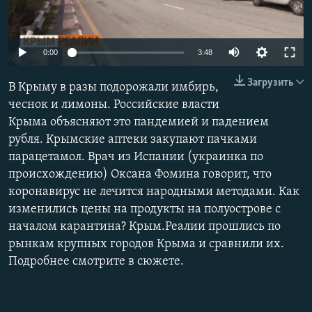
ПРИСОЕДИНЯЙТЕСЬ!
ПОБЕДИТЕЛЕЙ НЕ СУДЯТ?
КРЫМ.НЕПОКОРЕННЫЙ
Auto
0:00
3:48
ELIFBE
270p
Загрузить
В Крыму в разы подорожали имбирь,
УКРАИНСКАЯ ПРОБЛЕМА КРЫМА
360p
чеснок и лимоны. Российские власти
Все сайты RFE/RL
Крыма объясняют это пандемией и падением
404p
Auto
270p
360p
404p
рубля. Крымские аптеки закупают пачками
1080p
парацетамол. Врач из Испании (украинка по
1080p
происхождению) Оксана Фомина говорит, что
коронавирус не лечится народными методами. Как
изменились цены на продукты на полуострове с
началом карантина? Крым.Реалии прошлись по
рынкам крупных городов Крыма и сравнили их.
Подробнее смотрите в сюжете.