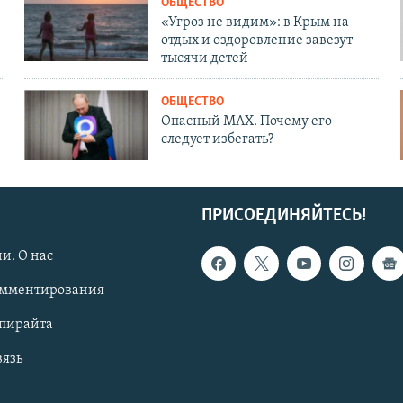
ОБЩЕСТВО
«Угроз не видим»: в Крым на
отдых и оздоровление завезут
тысячи детей
ОБЩЕСТВО
Опасный MAX. Почему его
следует избегать?
ПРИСОЕДИНЯЙТЕСЬ!
и. О нас
омментирования
опирайта
вязь