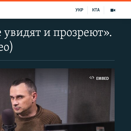
УКР
КТА
е увидят и прозреют».
ео)
EMBED