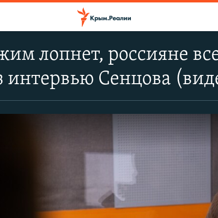
жим лопнет, россияне вс
з интервью Сенцова (вид