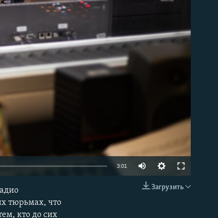
able
3:01
Загрузить
Радио
EMBED
их тюрьмах, что
ем, кто до сих