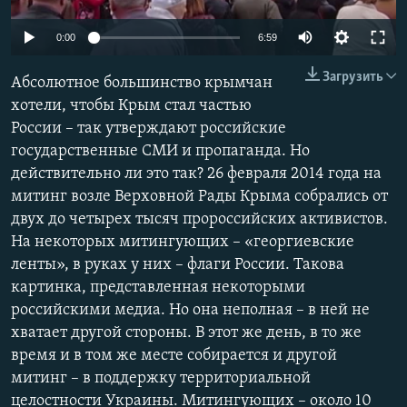
ПРИСОЕДИНЯЙТЕСЬ!
ПОБЕДИТЕЛЕЙ НЕ СУДЯТ?
Auto
0:00
6:59
КРЫМ.НЕПОКОРЕННЫЙ
270p
Загрузить
Абсолютное большинство крымчан
ELIFBE
360p
хотели, чтобы Крым стал частью
УКРАИНСКАЯ ПРОБЛЕМА КРЫМА
России – так утверждают российские
404p
Все сайты RFE/RL
Auto
270p
360p
404p
государственные СМИ и пропаганда. Но
720p
действительно ли это так? 26 февраля 2014 года на
720p
1080p
1080p
митинг возле Верховной Рады Крыма собрались от
двух до четырех тысяч пророссийских активистов.
На некоторых митингующих – «георгиевские
ленты», в руках у них – флаги России. Такова
картинка, представленная некоторыми
российскими медиа. Но она неполная – в ней не
хватает другой стороны. В этот же день, в то же
время и в том же месте собирается и другой
митинг – в поддержку территориальной
целостности Украины. Митингующих – около 10