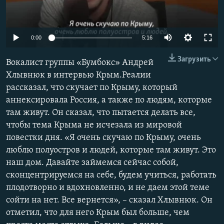
ПРИСОЕДИНЯЙТЕСЬ!
ПОБЕДИТЕЛЕЙ НЕ СУДЯТ?
КРЫМ.НЕПОКОРЕННЫЙ
Auto
0:00
5:16
ELIFBE
240p
Загрузить
Вокалист группы «Бумбокс» Андрей
УКРАИНСКАЯ ПРОБЛЕМА КРЫМА
360p
Хлывнюк в интервью Крым.Реалии
Все сайты RFE/RL
рассказал, что скучает по Крыму, который
480p
Auto
240p
360p
480p
аннексировала Россия, а также по людям, которые
720p
там живут. Он сказал, что пытается делать все,
720p
1080p
1080p
чтобы тема Крыма не исчезала из мировой
повестки дня. «Я очень скучаю по Крыму, очень
люблю полуостров и людей, которые там живут. Это
наш дом. Давайте займемся сейчас собой,
сконцентрируемся на себе, будем учиться, работать
плодотворно и вдохновленно, и не даем этой теме
сойти на нет. Все вернется», – сказал Хлывнюк. Он
отметил, что для него Крым был больше, чем