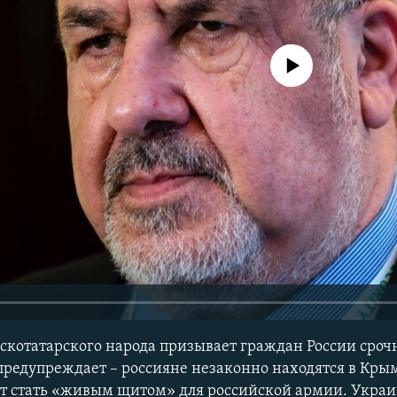
No media source currently avail
котатарского народа призывает граждан России сроч
предупреждает – россияне незаконно находятся в Крым
т стать «живым щитом» для российской армии. Украи