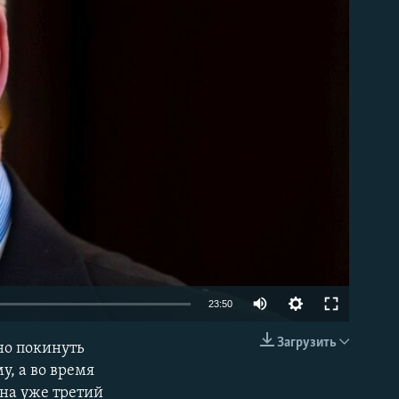
able
Auto
23:50
240p
Загрузить
но покинуть
EMBED
360p
у, а во время
на уже третий
480p