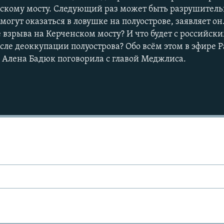
нскому мосту. Следующий раз может быть разрушитель
огут оказаться в ловушке на полуострове, заявляет он
е взрыва на Керченском мосту? И что будет с российс
сле деоккупации полуострова? Обо всём этом в эфире 
Алена Бадюк поговорила с главой Меджлиса.
Auto
240p
360p
720p
1080p