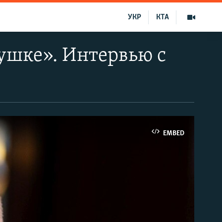
УКР
КТА
вушке». Интервью с
EMBED