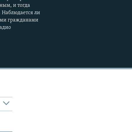
ным, и тогда
720p
. Наблюдается ли
1080p
кими гражданами
Радио
480p