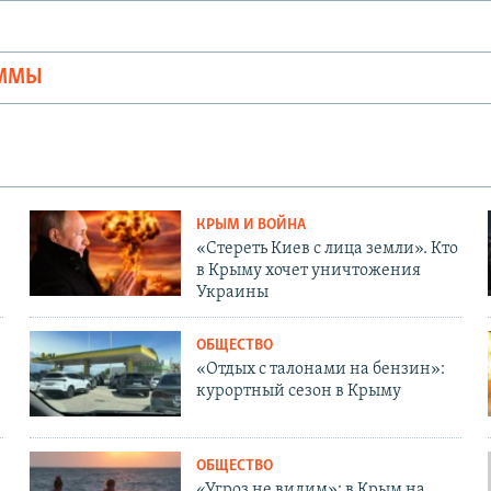
Ы
АММЫ
КРЫМ И ВОЙНА
«Стереть Киев с лица земли». Кто
в Крыму хочет уничтожения
Украины
ОБЩЕСТВО
«Отдых с талонами на бензин»:
курортный сезон в Крыму
ОБЩЕСТВО
«Угроз не видим»: в Крым на