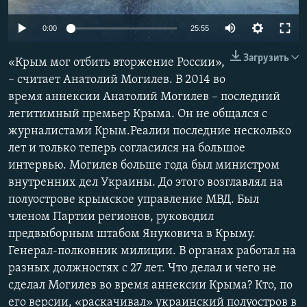
ПРИСОЕДИНЯЙТЕСЬ!
ПОБЕДИТЕЛЕЙ НЕ СУДЯТ?
0:00
25:55
КРЫМ.НЕПОКОРЕННЫЙ
Загрузить
«Крым мог отбить вторжение России»,
ELIFBE
– считает Анатолий Могилев. В 2014 во
УКРАИНСКАЯ ПРОБЛЕМА КРЫМА
время аннексии Анатолий Могилев – последний
Все сайты RFE/RL
легитимный премьер Крыма. Он не общался с
журналистами Крым.Реалии последние несколько
лет и только теперь согласился на большое
интервью. Могилев больше года был министром
внутренних дел Украины. До этого возглавлял на
полуострове крымское управление МВД. Был
членом Партии регионов, руководил
предвыборным штабом Януковича в Крыму.
Генерал-полковник милиции. В органах работал на
разных должностях с 27 лет. Что делал и чего не
сделал Могилев во время аннексии Крыма? Кто, по
его версии, «раскачивал» украинский полуостров в