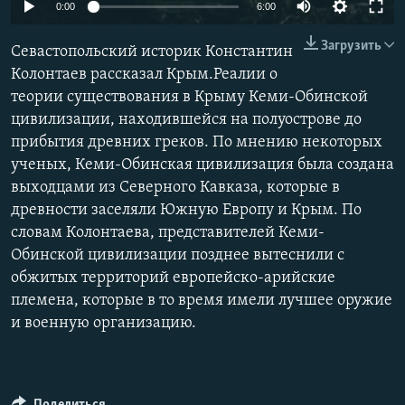
0:00
6:00
ПРИСОЕДИНЯЙТЕСЬ!
ПОБЕДИТЕЛЕЙ НЕ СУДЯТ?
Загрузить
КРЫМ.НЕПОКОРЕННЫЙ
Севастопольский историк Константин
Колонтаев рассказал Крым.Реалии о
ELIFBE
теории существования в Крыму Кеми-Обинской
УКРАИНСКАЯ ПРОБЛЕМА КРЫМА
цивилизации, находившейся на полуострове до
Все сайты RFE/RL
прибытия древних греков. По мнению некоторых
ученых, Кеми-Обинская цивилизация была создана
выходцами из Северного Кавказа, которые в
древности заселяли Южную Европу и Крым. По
словам Колонтаева, представителей Кеми-
Обинской цивилизации позднее вытеснили с
обжитых территорий европейско-арийские
племена, которые в то время имели лучшее оружие
и военную организацию.