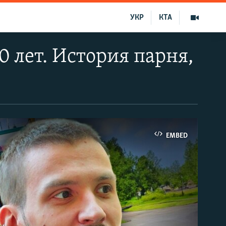
УКР
КТА
0 лет. История парня,
EMBED