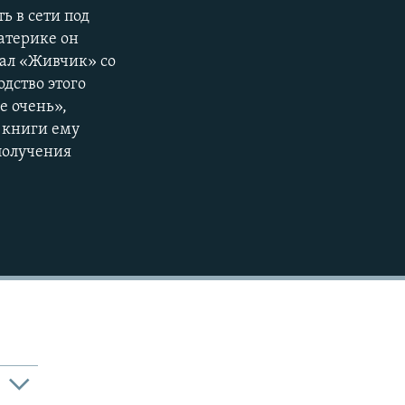
ь в сети под
720p
атерике он
1080p
вал «Живчик» со
дство этого
е очень»,
 книги ему
 получения
480p