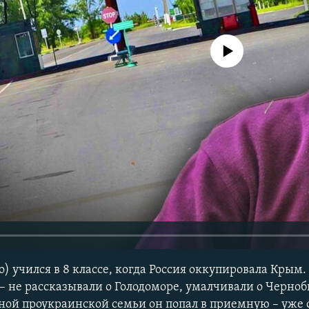
No media source currently avail
 учился в 8 классе, когда Россия оккупировала Крым.
– не рассказывали о Голодоморе, умалчивали о Черно
дной проукраинской семьи он попал в приемную – уже 