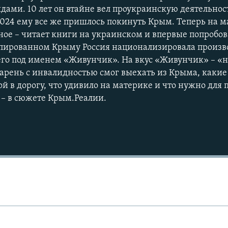
ами. 10 лет он втайне вел проукраинскую деятельност
024 ему все же пришлось покинуть Крым. Теперь на м
ое – читает книги на украинском и впервые попробо
пированном Крыму Россия национализировала произво
его под именем «Живунчик». На вкус «Живунчик» – «н
парень с инвалидностью смог выехать из Крыма, какие
бой в дорогу, что удивило на материке и что нужно для
Auto
240p
360p
 – в сюжете Крым.Реалии.
720p
1080p