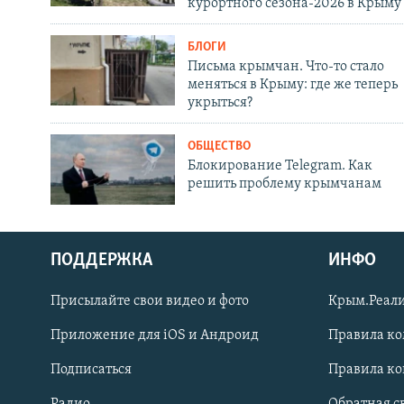
курортного сезона-2026 в Крыму
БЛОГИ
Письма крымчан. Что-то стало
меняться в Крыму: где же теперь
укрыться?
ОБЩЕСТВО
Блокирование Telegram. Как
решить проблему крымчанам
ПОДДЕРЖКА
ИНФО
Українською
Присылайте свои видео и фото
Крым.Реали
Qırımtatar
Приложение для iOS и Андроид
Правила к
Подписаться
Правила к
ПРИСОЕДИНЯЙТЕСЬ!
Радио
Обратная с