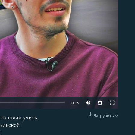
able
Auto
11:18
240p
Загрузить
 Их стали учить
EMBED
360p
быльской
с
480p