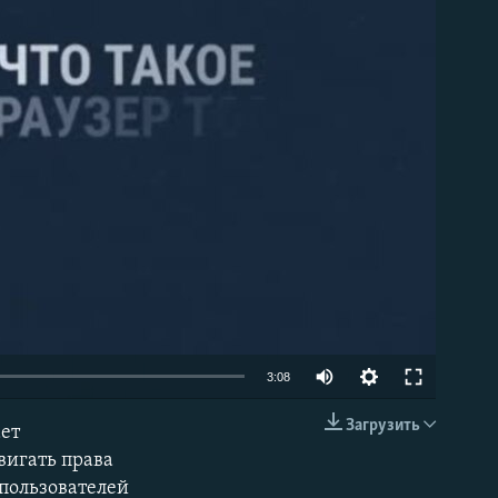
able
Auto
3:08
240p
Загрузить
ает
EMBED
360p
вигать права
 пользователей
480p