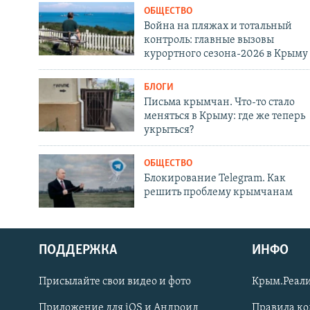
ОБЩЕСТВО
Война на пляжах и тотальный
контроль: главные вызовы
курортного сезона-2026 в Крыму
БЛОГИ
Письма крымчан. Что-то стало
меняться в Крыму: где же теперь
укрыться?
ОБЩЕСТВО
Блокирование Telegram. Как
решить проблему крымчанам
ПОДДЕРЖКА
ИНФО
Українською
Присылайте свои видео и фото
Крым.Реали
Qırımtatar
Приложение для iOS и Андроид
Правила к