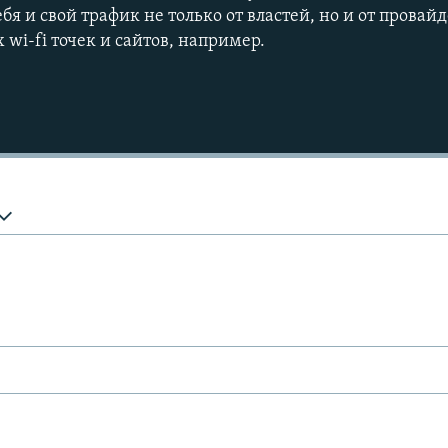
бя и свой трафик не только от властей, но и от провайд
wi-fi точек и сайтов, например.
Auto
240p
360p
720p
1080p